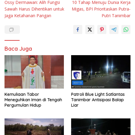
Ossy Dermawan: Alih Fungsi
10 Tahap Menuju Dunia Kerja
pos
Sawah Harus Dihentikan untuk
Migas, BPI Prioritaskan Putra-
Jaga Ketahanan Pangan
Putri Tanimbar
Baca Juga
Kemuliaan Tabor
Patroli Blue Light Satlantas
Meneguhkan Iman di Tengah
Tanimbar Antisipasi Balap
Pergumulan Hidup
Liar