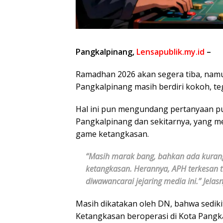
Pangkalpinang,
Lensapublik.my.id
–
Ramadhan 2026 akan segera tiba, nam
Pangkalpinang masih berdiri kokoh, te
Hal ini pun mengundang pertanyaan pub
Pangkalpinang dan sekitarnya, yang m
game ketangkasan.
“Masih marak bang, bahkan ada kurang 
ketangkasan. Herannya, APH terkesan 
diwawancarai jejaring media ini.” Jelas
Masih dikatakan oleh DN, bahwa sediki
Ketangkasan beroperasi di Kota Pangk