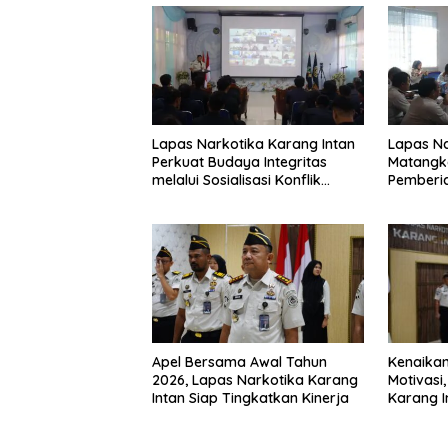
Lapas Narkotika Karang Intan
Lapas Na
Perkuat Budaya Integritas
Matangk
melalui Sosialisasi Konflik
Pemberi
Kepentingan dan LHKAN
Jelang H
Kenaikan
Apel Bersama Awal Tahun
Motivasi
2026, Lapas Narkotika Karang
Karang I
Intan Siap Tingkatkan Kinerja
Profesio