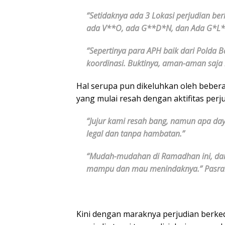
“Setidaknya ada 3 Lokasi perjudian be
ada V**O, ada G**D*N, dan Ada G*L*
“Sepertinya para APH baik dari Polda
koordinasi. Buktinya, aman-aman saja 
Hal serupa pun dikeluhkan oleh beber
yang mulai resah dengan aktifitas perju
“Jujur kami resah bang, namun apa daya
legal dan tanpa hambatan.”
“Mudah-mudahan di Ramadhan ini, dan d
mampu dan mau menindaknya.” Pasrah
Kini dengan maraknya perjudian berke