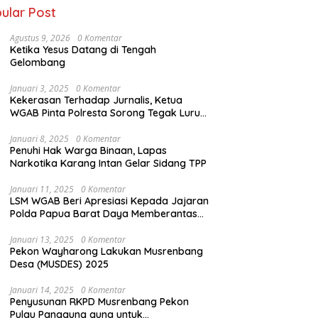
ular Post
Agustus 9, 2026
0 Komentar
Ketika Yesus Datang di Tengah
Gelombang
Januari 3, 2025
0 Komentar
Kekerasan Terhadap Jurnalis, Ketua
WGAB Pinta Polresta Sorong Tegak Lurus
Terhadap Hukum
Januari 8, 2025
0 Komentar
Penuhi Hak Warga Binaan, Lapas
Narkotika Karang Intan Gelar Sidang TPP
Januari 11, 2025
0 Komentar
LSM WGAB Beri Apresiasi Kepada Jajaran
Polda Papua Barat Daya Memberantas
Mafia-Mafia Ilegal Loging dan Ilegal
Mining
Januari 13, 2025
0 Komentar
Pekon Wayharong Lakukan Musrenbang
Desa (MUSDES) 2025
Januari 14, 2025
0 Komentar
Penyusunan RKPD Musrenbang Pekon
Pulau Panggung guna untuk