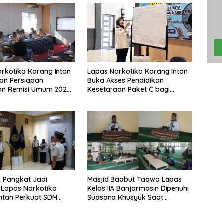
rkotika Karang Intan
Lapas Narkotika Karang Intan
an Persiapan
Buka Akses Pendidikan
an Remisi Umum 2026
Kesetaraan Paket C bagi
UT Ke-81 RI
Warga Binaan
 Pangkat Jadi
Masjid Baabut Taqwa Lapas
, Lapas Narkotika
Kelas IIA Banjarmasin Dipenuhi
ntan Perkuat SDM
Suasana Khusyuk Saat
nal
Ceramah Agama