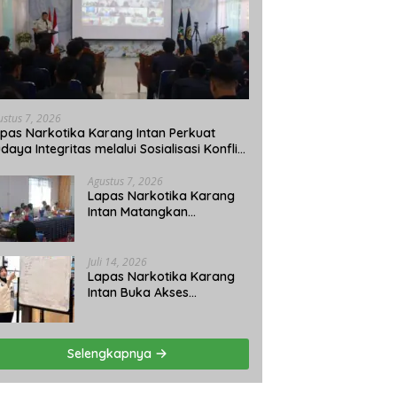
ustus 7, 2026
pas Narkotika Karang Intan Perkuat
daya Integritas melalui Sosialisasi Konflik
pentingan dan LHKAN
Agustus 7, 2026
Lapas Narkotika Karang
Intan Matangkan
Persiapan Pemberian
Remisi Umum 2026 Jelang
HUT Ke-81 RI
Juli 14, 2026
Lapas Narkotika Karang
Intan Buka Akses
Pendidikan Kesetaraan
Paket C bagi Warga
Binaan
Selengkapnya