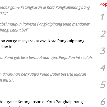
Pop
rkedok game ketangkasan di Kota Pangkalpinang bang.
1
**I.”
 Babel maupun Polresta Pangkalpinang telah mendapat
bang. Lanjut DN”
2
apa warga masyarakat asal kota Pangkalpinang
dian ini
3
. Kami gak bisa berbuat apa-apa. Perjudian ini seolah
4
ihari-hari berikutnya Polda Babel beserta jajaran
 Ibu ST.
5
6
dok game Ketangkasan di Kota Pangkalpinang,