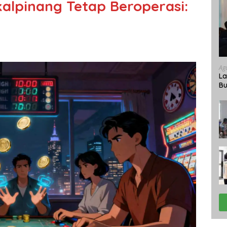
alpinang Tetap Beroperasi:
Ag
La
Bu
Ke