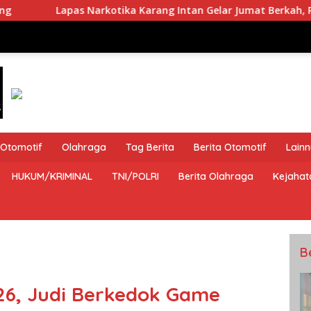
arkotika Karang Intan Gelar Jumat Berkah, Petugas Berbagi M
Otomotif
Olahraga
Tag Berita
Berita Otomotif
Lain
HUKUM/KRIMINAL
TNI/POLRI
Berita Olahraga
Kejahat
B
6, Judi Berkedok Game