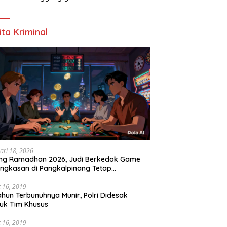
Meningkatkan kualitas kerja Tahun 2025-
2026
ita Kriminal
ari 18, 2026
ang Ramadhan 2026, Judi Berkedok Game
ngkasan di Pangkalpinang Tetap
perasi: APH Tutup Mata?
 16, 2019
ahun Terbunuhnya Munir, Polri Didesak
uk Tim Khusus
 16, 2019