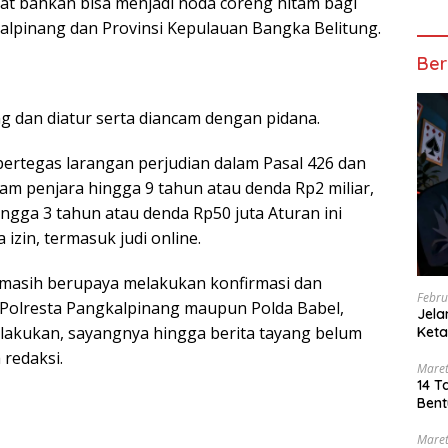
kat bahkan bisa menjadi noda coreng hitam bagi
lpinang dan Provinsi Kepulauan Bangka Belitung.
Ber
ang dan diatur serta diancam dengan pidana.
rtegas larangan perjudian dalam Pasal 426 dan
cam penjara hingga 9 tahun atau denda Rp2 miliar,
gga 3 tahun atau denda Rp50 juta Aturan ini
zin, termasuk judi online.
ini masih berupaya melakukan konfirmasi dan
Febru
 Polresta Pangkalpinang maupun Polda Babel,
Jel
ilakukan, sayangnya hingga berita tayang belum
Keta
Bero
redaksi.
Maret
14 T
Bent
Maret