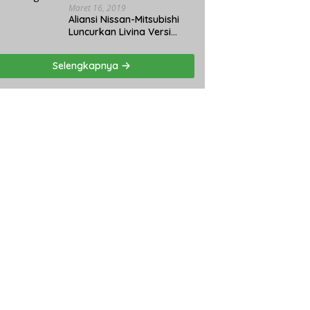
Maret 16, 2019
Aliansi Nissan-Mitsubishi
Luncurkan Livina Versi
Mungil
Selengkapnya