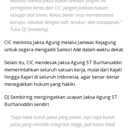
Revolusi mental jaksa bukan sekadar jargon. Ini
peringatan keras dari CiC: jangan jadikan hukum
sebagai alat bisnis. Kalau benar mau memberantas
korupsi, lakukan dengan adil, terukur, dan transparan,”
Tutur DJ Sembiring.
CIC meminta Jaksa Agung melalui Jamwas Kejagung
untuk segera mengadili Samori Ade dalam waktu dekat.
Selain itu, CIC mendesak Jaksa Agung ST Burhanuddin
memerintahkan seluruh satuan kerja, mulai dari Kajati
hingga Kajari di seluruh Indonesia, agar benar-benar
menegakkan hukum yang hakiki.
DJ Sembiring mengingatkan ucapan Jaksa Agung ST
Burhanuddin sendiri:
“Saya tidak butuh jaksa yang pintar, tapi saya butuh
jaksa yang memiliki integritas tinggi. Jadi kalau tidak