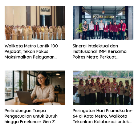
Walikota Metro Lantik 100
Sinergi Intelektual dan
Pejabat, Tekan Fokus
Institusional: IMM Bersama
Maksimalkan Pelayanan
Polres Metro Perkuat
Publik
Kolaborasi Edukasi Hukum
Serta Kepedulian Sosial
Perlindungan Tanpa
Peringatan Hari Pramuka ke-
Pengecualian untuk Buruh
64 di Kota Metro, Walikota
hingga Freelancer Gen Z
Tekankan Kolaborasi untuk
dalam Membangun
Keutuhan Bangsa
Indonesia Berkeadilan