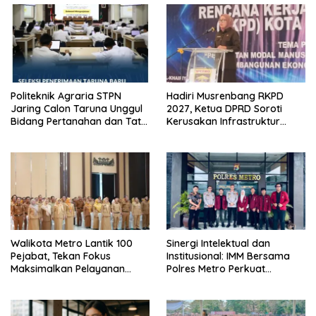
Politeknik Agraria STPN
Hadiri Musrenbang RKPD
Jaring Calon Taruna Unggul
2027, Ketua DPRD Soroti
Bidang Pertanahan dan Tata
Kerusakan Infrastruktur
Ruang
Jalan di Kota Metro
Walikota Metro Lantik 100
Sinergi Intelektual dan
Pejabat, Tekan Fokus
Institusional: IMM Bersama
Maksimalkan Pelayanan
Polres Metro Perkuat
Publik
Kolaborasi Edukasi Hukum
Serta Kepedulian Sosial