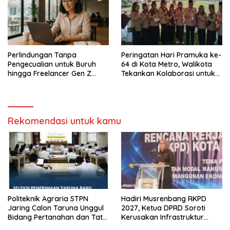
Perlindungan Tanpa
Peringatan Hari Pramuka ke-
Pengecualian untuk Buruh
64 di Kota Metro, Walikota
hingga Freelancer Gen Z
Tekankan Kolaborasi untuk
dalam Membangun
Keutuhan Bangsa
Indonesia Berkeadilan
Rekomendasi untuk kamu
Politeknik Agraria STPN
Hadiri Musrenbang RKPD
Jaring Calon Taruna Unggul
2027, Ketua DPRD Soroti
Bidang Pertanahan dan Tata
Kerusakan Infrastruktur
Ruang
Jalan di Kota Metro