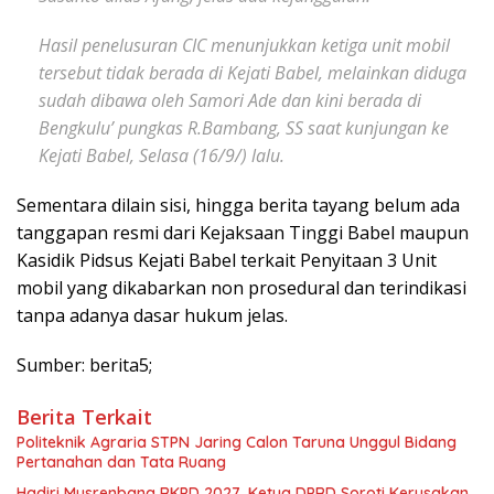
Hasil penelusuran CIC menunjukkan ketiga unit mobil
tersebut tidak berada di Kejati Babel, melainkan diduga
sudah dibawa oleh Samori Ade dan kini berada di
Bengkulu’ pungkas R.Bambang, SS saat kunjungan ke
Kejati Babel, Selasa (16/9/) lalu.
Sementara dilain sisi, hingga berita tayang belum ada
tanggapan resmi dari Kejaksaan Tinggi Babel maupun
Kasidik Pidsus Kejati Babel terkait Penyitaan 3 Unit
mobil yang dikabarkan non prosedural dan terindikasi
tanpa adanya dasar hukum jelas.
Sumber: berita5;
Berita Terkait
Politeknik Agraria STPN Jaring Calon Taruna Unggul Bidang
Pertanahan dan Tata Ruang
Hadiri Musrenbang RKPD 2027, Ketua DPRD Soroti Kerusakan