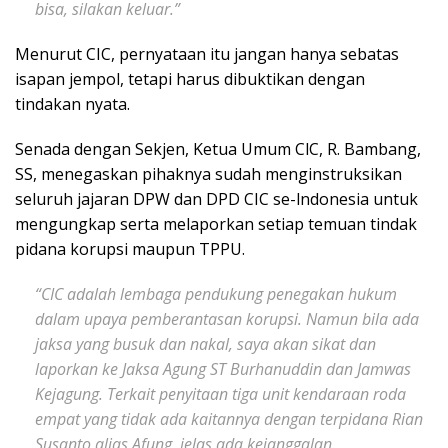
bisa, silakan keluar.”
Menurut CIC, pernyataan itu jangan hanya sebatas
isapan jempol, tetapi harus dibuktikan dengan
tindakan nyata.
Senada dengan Sekjen, Ketua Umum ClC, R. Bambang,
SS, menegaskan pihaknya sudah menginstruksikan
seluruh jajaran DPW dan DPD CIC se-lndonesia untuk
mengungkap serta melaporkan setiap temuan tindak
pidana korupsi maupun TPPU.
“CIC adalah lembaga pendukung penegakan hukum
dalam upaya pemberantasan korupsi. Namun bila ada
jaksa yang busuk dan nakal, saya akan sikat dan
laporkan ke Jaksa Agung ST Burhanuddin dan Jamwas
Kejagung. Terkait penyitaan tiga unit kendaraan roda
empat yang tidak ada kaitannya dengan terpidana Rian
Susanto alias Afung, jelas ada kejanggalan.