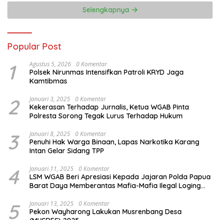
Selengkapnya
Popular Post
1
Agustus 5, 2026
0 Komentar
Polsek Nirunmas Intensifkan Patroli KRYD Jaga
Kamtibmas
2
Januari 3, 2025
0 Komentar
Kekerasan Terhadap Jurnalis, Ketua WGAB Pinta
Polresta Sorong Tegak Lurus Terhadap Hukum
3
Januari 8, 2025
0 Komentar
Penuhi Hak Warga Binaan, Lapas Narkotika Karang
Intan Gelar Sidang TPP
4
Januari 11, 2025
0 Komentar
LSM WGAB Beri Apresiasi Kepada Jajaran Polda Papua
Barat Daya Memberantas Mafia-Mafia Ilegal Loging
dan Ilegal Mining
5
Januari 13, 2025
0 Komentar
Pekon Wayharong Lakukan Musrenbang Desa