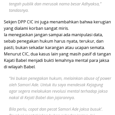
tengah publik dan merusak nama besar Adhyaksa,”
tandasnya.
Sekjen DPP CIC ini juga menambahkan bahwa kerugian
yang dialami korban sangat miris.
la menegaskan jangan sampai ada manipulasi data,
sebab penegakan hukum harus nyata, terukur, dan
pasti, bukan sekadar karangan atau ucapan semata.
Menurut CIC, dua kasus lain yang masih pasif di tangan
Kajati Babel menjadi bukti lemahnya mental para jaksa
di wilayah Babel.
“Ini bukan penegakan hukum, melainkan abuse of power
oleh Samori Ade. Untuk itu saya mendesak Kejagung
agar segera melakukan revolusi mental terhadap jaksa
nakal di Kejati Babel dan jajarannya.
Bila perlu, copot dan pecat Samori Ade jaksa busuk’.