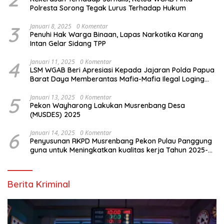
Polresta Sorong Tegak Lurus Terhadap Hukum
3
Januari 8, 2025
0 Komentar
Penuhi Hak Warga Binaan, Lapas Narkotika Karang
Intan Gelar Sidang TPP
4
Januari 11, 2025
0 Komentar
LSM WGAB Beri Apresiasi Kepada Jajaran Polda Papua
Barat Daya Memberantas Mafia-Mafia Ilegal Loging
dan Ilegal Mining
5
Januari 13, 2025
0 Komentar
Pekon Wayharong Lakukan Musrenbang Desa
(MUSDES) 2025
6
Januari 14, 2025
0 Komentar
Penyusunan RKPD Musrenbang Pekon Pulau Panggung
guna untuk Meningkatkan kualitas kerja Tahun 2025-
2026
Berita Kriminal