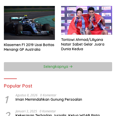
Tontowi Ahmad/Liliyana
Natsir Sabet Gelar Juara
Klasemen F1 2019 Usai Bottas
Dunia Kedua
Menangi GP Australia
Selengkapnya
Popular Post
1
Agustus 8, 2026
0 Komentar
Iman Memindahkan Gunung Persoalan
2
Januari 3, 2025
0 Komentar
Kekerasan Terhadap Jurnalis, Ketua WGAB Pinta