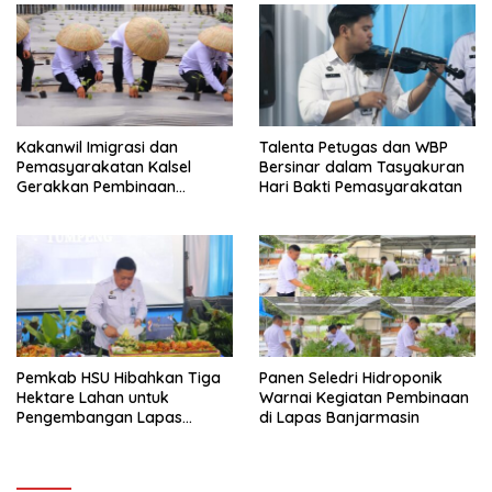
Kakanwil Imigrasi dan
Talenta Petugas dan WBP
Pemasyarakatan Kalsel
Bersinar dalam Tasyakuran
Gerakkan Pembinaan
Hari Bakti Pemasyarakatan
Pertanian di Lapas
Banjarmasin
Pemkab HSU Hibahkan Tiga
Panen Seledri Hidroponik
Hektare Lahan untuk
Warnai Kegiatan Pembinaan
Pengembangan Lapas
di Lapas Banjarmasin
Amuntai pada Tasyakuran
Hari Bakti