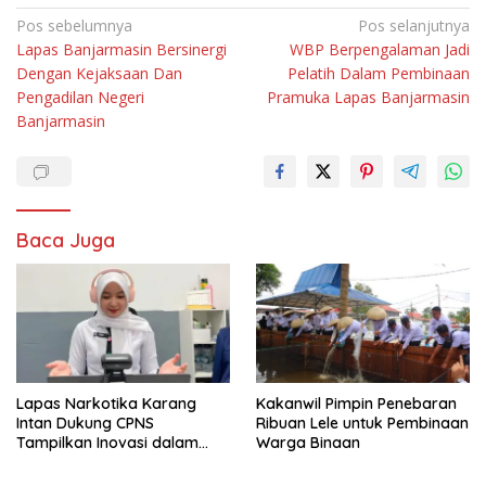
Navigasi
Pos sebelumnya
Pos selanjutnya
Lapas Banjarmasin Bersinergi
WBP Berpengalaman Jadi
pos
Dengan Kejaksaan Dan
Pelatih Dalam Pembinaan
Pengadilan Negeri
Pramuka Lapas Banjarmasin
Banjarmasin
Baca Juga
Lapas Narkotika Karang
Kakanwil Pimpin Penebaran
Intan Dukung CPNS
Ribuan Lele untuk Pembinaan
Tampilkan Inovasi dalam
Warga Binaan
Seminar Evaluasi Aktualisasi
Latsar 2026