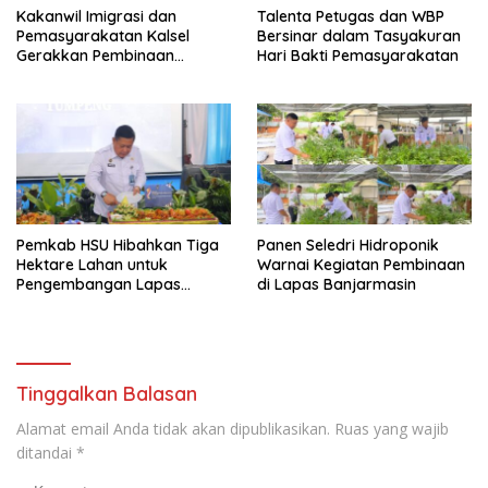
Kakanwil Imigrasi dan
Talenta Petugas dan WBP
Pemasyarakatan Kalsel
Bersinar dalam Tasyakuran
Gerakkan Pembinaan
Hari Bakti Pemasyarakatan
Pertanian di Lapas
Banjarmasin
Pemkab HSU Hibahkan Tiga
Panen Seledri Hidroponik
Hektare Lahan untuk
Warnai Kegiatan Pembinaan
Pengembangan Lapas
di Lapas Banjarmasin
Amuntai pada Tasyakuran
Hari Bakti
Tinggalkan Balasan
Alamat email Anda tidak akan dipublikasikan.
Ruas yang wajib
ditandai
*