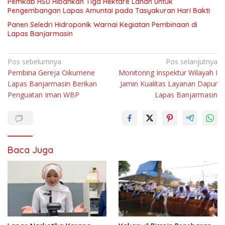
Pemkab HSU Hibahkan Tiga Hektare Lahan untuk
Pengembangan Lapas Amuntai pada Tasyakuran Hari Bakti
Panen Seledri Hidroponik Warnai Kegiatan Pembinaan di
Lapas Banjarmasin
Navigasi
Pos sebelumnya
Pos selanjutnya
Pembina Gereja Oikumene
Monitoring Inspektur Wilayah I
pos
Lapas Banjarmasin Berikan
Jamin Kualitas Layanan Dapur
Penguatan Iman WBP
Lapas Banjarmasin
Baca Juga