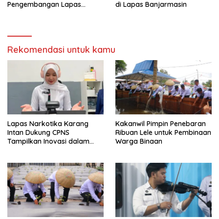
Pengembangan Lapas
di Lapas Banjarmasin
Amuntai pada Tasyakuran
Hari Bakti
Rekomendasi untuk kamu
Lapas Narkotika Karang
Kakanwil Pimpin Penebaran
Intan Dukung CPNS
Ribuan Lele untuk Pembinaan
Tampilkan Inovasi dalam
Warga Binaan
Seminar Evaluasi Aktualisasi
Latsar 2026