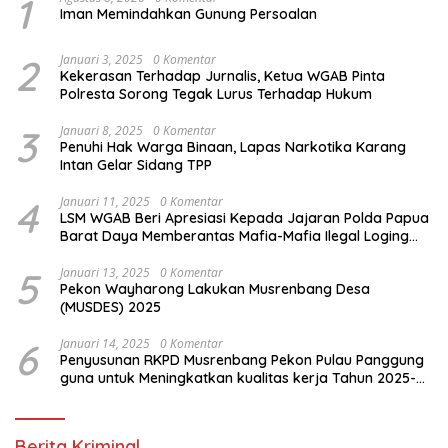
1
Iman Memindahkan Gunung Persoalan
2
Januari 3, 2025
0 Komentar
Kekerasan Terhadap Jurnalis, Ketua WGAB Pinta
Polresta Sorong Tegak Lurus Terhadap Hukum
3
Januari 8, 2025
0 Komentar
Penuhi Hak Warga Binaan, Lapas Narkotika Karang
Intan Gelar Sidang TPP
4
Januari 11, 2025
0 Komentar
LSM WGAB Beri Apresiasi Kepada Jajaran Polda Papua
Barat Daya Memberantas Mafia-Mafia Ilegal Loging
dan Ilegal Mining
5
Januari 13, 2025
0 Komentar
Pekon Wayharong Lakukan Musrenbang Desa
(MUSDES) 2025
6
Januari 14, 2025
0 Komentar
Penyusunan RKPD Musrenbang Pekon Pulau Panggung
guna untuk Meningkatkan kualitas kerja Tahun 2025-
2026
Berita Kriminal