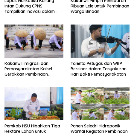
Lapas Narkotika Karang
Kakanwil Pimpin Penebaran
Intan Dukung CPNS
Ribuan Lele untuk Pembinaan
Tampilkan Inovasi dalam
Warga Binaan
Seminar Evaluasi Aktualisasi
Latsar 2026
Kakanwil Imigrasi dan
Talenta Petugas dan WBP
Pemasyarakatan Kalsel
Bersinar dalam Tasyakuran
Gerakkan Pembinaan
Hari Bakti Pemasyarakatan
Pertanian di Lapas
Banjarmasin
Pemkab HSU Hibahkan Tiga
Panen Seledri Hidroponik
Hektare Lahan untuk
Warnai Kegiatan Pembinaan