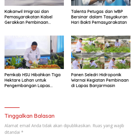
Kakanwil Imigrasi dan
Talenta Petugas dan WBP
Pemasyarakatan Kalsel
Bersinar dalam Tasyakuran
Gerakkan Pembinaan
Hari Bakti Pemasyarakatan
Pertanian di Lapas
Banjarmasin
Pemkab HSU Hibahkan Tiga
Panen Seledri Hidroponik
Hektare Lahan untuk
Warnai Kegiatan Pembinaan
Pengembangan Lapas
di Lapas Banjarmasin
Amuntai pada Tasyakuran
Hari Bakti
Tinggalkan Balasan
Alamat email Anda tidak akan dipublikasikan.
Ruas yang wajib
ditandai
*