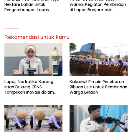
Hektare Lahan untuk
Warnai Kegiatan Pembinaan
Pengembangan Lapas
di Lapas Banjarmasin
Amuntai pada Tasyakuran
Hari Bakti
Rekomendasi untuk kamu
Lapas Narkotika Karang
Kakanwil Pimpin Penebaran
Intan Dukung CPNS
Ribuan Lele untuk Pembinaan
Tampilkan Inovasi dalam
Warga Binaan
Seminar Evaluasi Aktualisasi
Latsar 2026