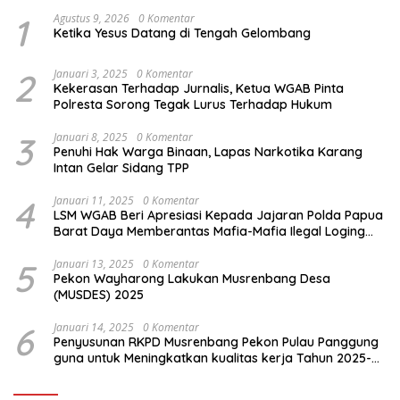
1
Agustus 9, 2026
0 Komentar
Ketika Yesus Datang di Tengah Gelombang
2
Januari 3, 2025
0 Komentar
Kekerasan Terhadap Jurnalis, Ketua WGAB Pinta
Polresta Sorong Tegak Lurus Terhadap Hukum
3
Januari 8, 2025
0 Komentar
Penuhi Hak Warga Binaan, Lapas Narkotika Karang
Intan Gelar Sidang TPP
4
Januari 11, 2025
0 Komentar
LSM WGAB Beri Apresiasi Kepada Jajaran Polda Papua
Barat Daya Memberantas Mafia-Mafia Ilegal Loging
dan Ilegal Mining
5
Januari 13, 2025
0 Komentar
Pekon Wayharong Lakukan Musrenbang Desa
(MUSDES) 2025
6
Januari 14, 2025
0 Komentar
Penyusunan RKPD Musrenbang Pekon Pulau Panggung
guna untuk Meningkatkan kualitas kerja Tahun 2025-
2026