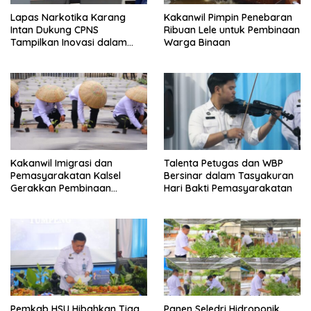
Lapas Narkotika Karang
Kakanwil Pimpin Penebaran
Intan Dukung CPNS
Ribuan Lele untuk Pembinaan
Tampilkan Inovasi dalam
Warga Binaan
Seminar Evaluasi Aktualisasi
Latsar 2026
Kakanwil Imigrasi dan
Talenta Petugas dan WBP
Pemasyarakatan Kalsel
Bersinar dalam Tasyakuran
Gerakkan Pembinaan
Hari Bakti Pemasyarakatan
Pertanian di Lapas
Banjarmasin
Pemkab HSU Hibahkan Tiga
Panen Seledri Hidroponik