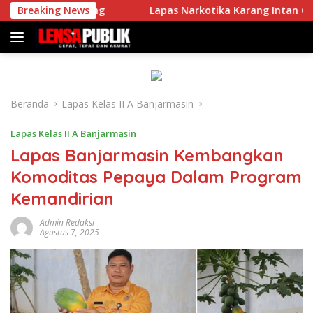
Langsung
Gelombang
Breaking News
Lapas Narkotika Karang Intan Gelar Jumat 
ke
konten
Beranda
Lapas Kelas II A Banjarmasin
Lapas Kelas II A Banjarmasin
Lapas Banjarmasin Kembangkan
Komoditas Pepaya Dalam Program
Kemandirian
Admin Redaksi
Agustus 7, 2025