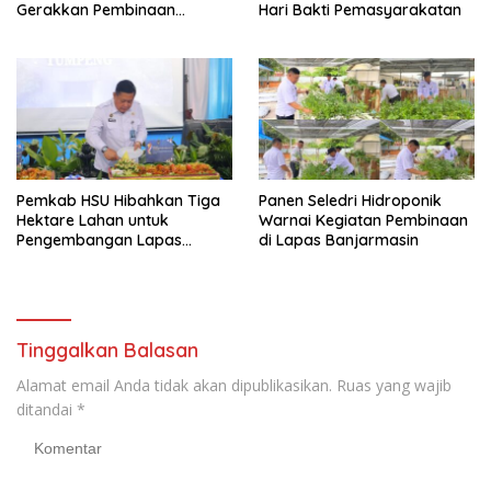
Gerakkan Pembinaan
Hari Bakti Pemasyarakatan
Pertanian di Lapas
Banjarmasin
Pemkab HSU Hibahkan Tiga
Panen Seledri Hidroponik
Hektare Lahan untuk
Warnai Kegiatan Pembinaan
Pengembangan Lapas
di Lapas Banjarmasin
Amuntai pada Tasyakuran
Hari Bakti
Tinggalkan Balasan
Alamat email Anda tidak akan dipublikasikan.
Ruas yang wajib
ditandai
*