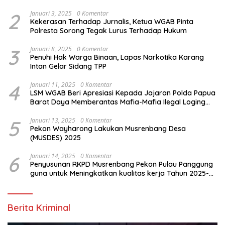
2
Januari 3, 2025
0 Komentar
Kekerasan Terhadap Jurnalis, Ketua WGAB Pinta
Polresta Sorong Tegak Lurus Terhadap Hukum
3
Januari 8, 2025
0 Komentar
Penuhi Hak Warga Binaan, Lapas Narkotika Karang
Intan Gelar Sidang TPP
4
Januari 11, 2025
0 Komentar
LSM WGAB Beri Apresiasi Kepada Jajaran Polda Papua
Barat Daya Memberantas Mafia-Mafia Ilegal Loging
dan Ilegal Mining
5
Januari 13, 2025
0 Komentar
Pekon Wayharong Lakukan Musrenbang Desa
(MUSDES) 2025
6
Januari 14, 2025
0 Komentar
Penyusunan RKPD Musrenbang Pekon Pulau Panggung
guna untuk Meningkatkan kualitas kerja Tahun 2025-
2026
Berita Kriminal