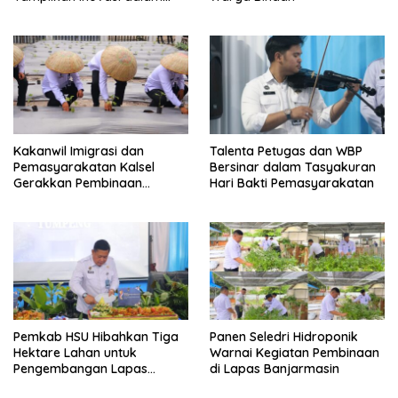
Seminar Evaluasi Aktualisasi
Latsar 2026
Kakanwil Imigrasi dan
Talenta Petugas dan WBP
Pemasyarakatan Kalsel
Bersinar dalam Tasyakuran
Gerakkan Pembinaan
Hari Bakti Pemasyarakatan
Pertanian di Lapas
Banjarmasin
Pemkab HSU Hibahkan Tiga
Panen Seledri Hidroponik
Hektare Lahan untuk
Warnai Kegiatan Pembinaan
Pengembangan Lapas
di Lapas Banjarmasin
Amuntai pada Tasyakuran