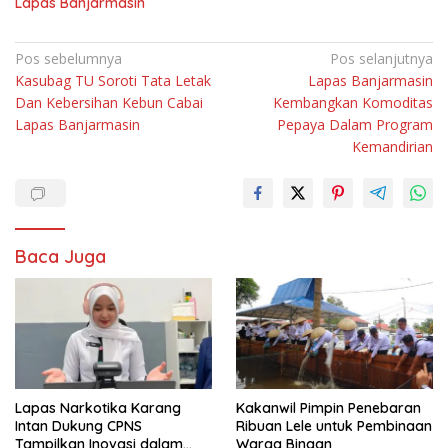
Lapas Banjarmasin
Navigasi
Pos sebelumnya
Pos selanjutnya
Kasubag TU Soroti Tata Letak
Lapas Banjarmasin
pos
Dan Kebersihan Kebun Cabai
Kembangkan Komoditas
Lapas Banjarmasin
Pepaya Dalam Program
Kemandirian
Baca Juga
Lapas Narkotika Karang
Kakanwil Pimpin Penebaran
Intan Dukung CPNS
Ribuan Lele untuk Pembinaan
Tampilkan Inovasi dalam
Warga Binaan