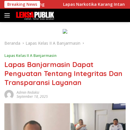
Langsung
Gelombang
Breaking News
Lapas Narkotika Karang Intan Gelar Jumat 
ke
konten
Beranda
Lapas Kelas II A Banjarmasin
Lapas Kelas II A Banjarmasin
Lapas Banjarmasin Dapat
Penguatan Tentang Integritas Dan
Transparansi Layanan
Admin Redaksi
September 18, 2025