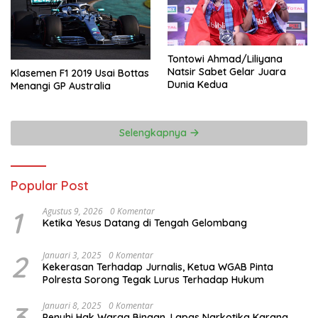
Tontowi Ahmad/Liliyana
Natsir Sabet Gelar Juara
Klasemen F1 2019 Usai Bottas
Dunia Kedua
Menangi GP Australia
Selengkapnya
Popular Post
1
Agustus 9, 2026
0 Komentar
Ketika Yesus Datang di Tengah Gelombang
2
Januari 3, 2025
0 Komentar
Kekerasan Terhadap Jurnalis, Ketua WGAB Pinta
Polresta Sorong Tegak Lurus Terhadap Hukum
3
Januari 8, 2025
0 Komentar
Penuhi Hak Warga Binaan, Lapas Narkotika Karang