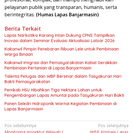
pelayanan publik yang transparan, humanis, serta
berintegritas.
(Humas Lapas Banjarmasin)
Berita Terkait
Lapas Narkotika Karang Intan Dukung CPNS Tampilkan
Inovasi dalam Seminar Evaluasi Aktualisasi Latsar 2026
Kakanwil Pimpin Penebaran Ribuan Lele untuk Pembinaan
Warga Binaan
Kakanwil Imigrasi dan Pemasyarakatan Kalsel Gerakkan
Pembinaan Pertanian di Lapas Banjarmasin
Talenta Petugas dan WBP Bersinar dalam Tasyakuran Hari
Bakti Pemasyarakatan
Pemkab HSU Hibahkan Tiga Hektare Lahan untuk
Pengembangan Lapas Amuntai pada Tasyakuran Hari Bakti
Panen Seledri Hidroponik Warnai Kegiatan Pembinaan di
Lapas Banjarmasin
Navigasi
Pos sebelumnya
Pos selanjutnya
Monitoring Inspektur Wilayah I
WBP Kristiani Lapas