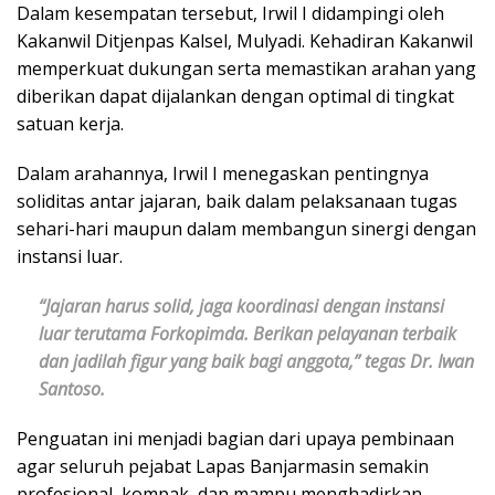
Dalam kesempatan tersebut, Irwil I didampingi oleh
Kakanwil Ditjenpas Kalsel, Mulyadi. Kehadiran Kakanwil
memperkuat dukungan serta memastikan arahan yang
diberikan dapat dijalankan dengan optimal di tingkat
satuan kerja.
Dalam arahannya, Irwil I menegaskan pentingnya
soliditas antar jajaran, baik dalam pelaksanaan tugas
sehari-hari maupun dalam membangun sinergi dengan
instansi luar.
“Jajaran harus solid, jaga koordinasi dengan instansi
luar terutama Forkopimda. Berikan pelayanan terbaik
dan jadilah figur yang baik bagi anggota,” tegas Dr. Iwan
Santoso.
Penguatan ini menjadi bagian dari upaya pembinaan
agar seluruh pejabat Lapas Banjarmasin semakin
profesional, kompak, dan mampu menghadirkan