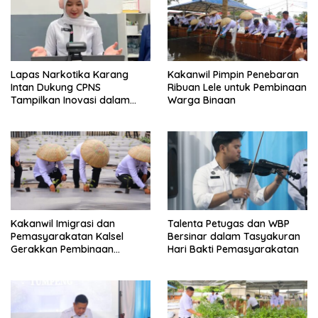
Lapas Narkotika Karang
Kakanwil Pimpin Penebaran
Intan Dukung CPNS
Ribuan Lele untuk Pembinaan
Tampilkan Inovasi dalam
Warga Binaan
Seminar Evaluasi Aktualisasi
Latsar 2026
Kakanwil Imigrasi dan
Talenta Petugas dan WBP
Pemasyarakatan Kalsel
Bersinar dalam Tasyakuran
Gerakkan Pembinaan
Hari Bakti Pemasyarakatan
Pertanian di Lapas
Banjarmasin