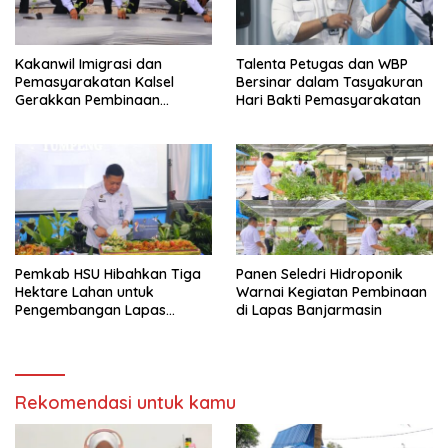
Kakanwil Imigrasi dan
Talenta Petugas dan WBP
Pemasyarakatan Kalsel
Bersinar dalam Tasyakuran
Gerakkan Pembinaan
Hari Bakti Pemasyarakatan
Pertanian di Lapas
Banjarmasin
Pemkab HSU Hibahkan Tiga
Panen Seledri Hidroponik
Hektare Lahan untuk
Warnai Kegiatan Pembinaan
Pengembangan Lapas
di Lapas Banjarmasin
Amuntai pada Tasyakuran
Hari Bakti
Rekomendasi untuk kamu