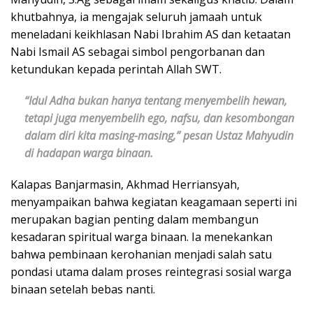
khutbahnya, ia mengajak seluruh jamaah untuk
meneladani keikhlasan Nabi Ibrahim AS dan ketaatan
Nabi Ismail AS sebagai simbol pengorbanan dan
ketundukan kepada perintah Allah SWT.
“Idul Adha bukan hanya tentang menyembelih hewan,
tetapi juga menyembelih ego, nafsu, dan kesombongan
dalam diri kita masing-masing,” pesan Ustaz Mahyudin
di hadapan warga binaan.
Kalapas Banjarmasin, Akhmad Herriansyah,
menyampaikan bahwa kegiatan keagamaan seperti ini
merupakan bagian penting dalam membangun
kesadaran spiritual warga binaan. Ia menekankan
bahwa pembinaan kerohanian menjadi salah satu
pondasi utama dalam proses reintegrasi sosial warga
binaan setelah bebas nanti.