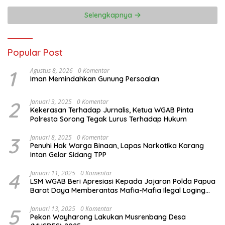
Selengkapnya
Popular Post
1
Agustus 8, 2026
0 Komentar
Iman Memindahkan Gunung Persoalan
2
Januari 3, 2025
0 Komentar
Kekerasan Terhadap Jurnalis, Ketua WGAB Pinta
Polresta Sorong Tegak Lurus Terhadap Hukum
3
Januari 8, 2025
0 Komentar
Penuhi Hak Warga Binaan, Lapas Narkotika Karang
Intan Gelar Sidang TPP
4
Januari 11, 2025
0 Komentar
LSM WGAB Beri Apresiasi Kepada Jajaran Polda Papua
Barat Daya Memberantas Mafia-Mafia Ilegal Loging
dan Ilegal Mining
5
Januari 13, 2025
0 Komentar
Pekon Wayharong Lakukan Musrenbang Desa