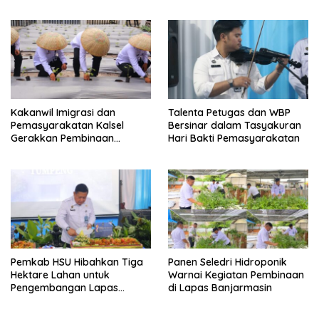
Seminar Evaluasi Aktualisasi
Latsar 2026
Kakanwil Imigrasi dan
Talenta Petugas dan WBP
Pemasyarakatan Kalsel
Bersinar dalam Tasyakuran
Gerakkan Pembinaan
Hari Bakti Pemasyarakatan
Pertanian di Lapas
Banjarmasin
Pemkab HSU Hibahkan Tiga
Panen Seledri Hidroponik
Hektare Lahan untuk
Warnai Kegiatan Pembinaan
Pengembangan Lapas
di Lapas Banjarmasin
Amuntai pada Tasyakuran
Hari Bakti