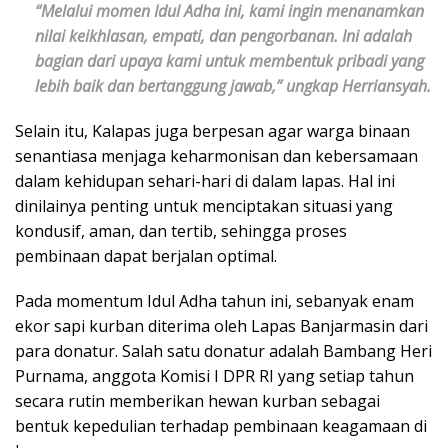
“Melalui momen Idul Adha ini, kami ingin menanamkan
nilai keikhlasan, empati, dan pengorbanan. Ini adalah
bagian dari upaya kami untuk membentuk pribadi yang
lebih baik dan bertanggung jawab,” ungkap Herriansyah.
Selain itu, Kalapas juga berpesan agar warga binaan
senantiasa menjaga keharmonisan dan kebersamaan
dalam kehidupan sehari-hari di dalam lapas. Hal ini
dinilainya penting untuk menciptakan situasi yang
kondusif, aman, dan tertib, sehingga proses
pembinaan dapat berjalan optimal.
Pada momentum Idul Adha tahun ini, sebanyak enam
ekor sapi kurban diterima oleh Lapas Banjarmasin dari
para donatur. Salah satu donatur adalah Bambang Heri
Purnama, anggota Komisi I DPR RI yang setiap tahun
secara rutin memberikan hewan kurban sebagai
bentuk kepedulian terhadap pembinaan keagamaan di