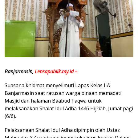
Banjarmasin,
Lensapublik.my.id –
Suasana khidmat menyelimuti Lapas Kelas IIA
Banjarmasin saat ratusan warga binaan memadati
Masjid dan halaman Baabud Taqwa untuk
melaksanakan Shalat Idul Adha 1446 Hijriah, Jumat pagi
(6/6).
Pelaksanaan Shalat Idul Adha dipimpin oleh Ustaz
Mahyudin, S.Ag sebagai imam sekaligus khatib. Dalam