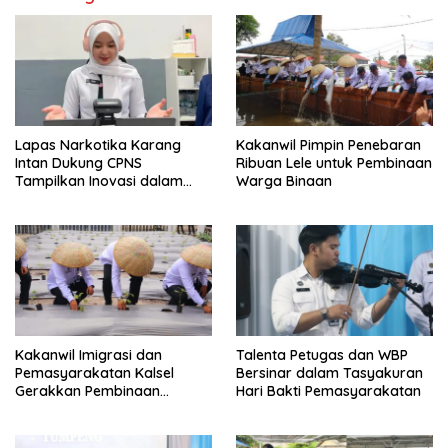
Lapas Narkotika Karang
Kakanwil Pimpin Penebaran
Intan Dukung CPNS
Ribuan Lele untuk Pembinaan
Tampilkan Inovasi dalam
Warga Binaan
Seminar Evaluasi Aktualisasi
Latsar 2026
Kakanwil Imigrasi dan
Talenta Petugas dan WBP
Pemasyarakatan Kalsel
Bersinar dalam Tasyakuran
Gerakkan Pembinaan
Hari Bakti Pemasyarakatan
Pertanian di Lapas
Banjarmasin