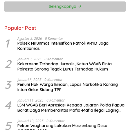
Selengkapnya
Popular Post
1
Agustus 5, 2026
0 Komentar
Polsek Nirunmas Intensifkan Patroli KRYD Jaga
Kamtibmas
2
Januari 3, 2025
0 Komentar
Kekerasan Terhadap Jurnalis, Ketua WGAB Pinta
Polresta Sorong Tegak Lurus Terhadap Hukum
3
Januari 8, 2025
0 Komentar
Penuhi Hak Warga Binaan, Lapas Narkotika Karang
Intan Gelar Sidang TPP
4
Januari 11, 2025
0 Komentar
LSM WGAB Beri Apresiasi Kepada Jajaran Polda Papua
Barat Daya Memberantas Mafia-Mafia Ilegal Loging
dan Ilegal Mining
5
Januari 13, 2025
0 Komentar
Pekon Wayharong Lakukan Musrenbang Desa