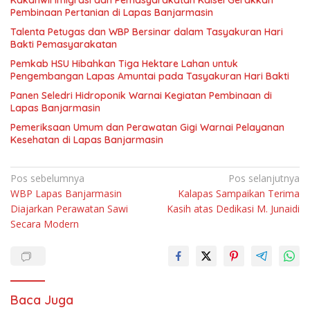
Kakanwil Imigrasi dan Pemasyarakatan Kalsel Gerakkan
Pembinaan Pertanian di Lapas Banjarmasin
Talenta Petugas dan WBP Bersinar dalam Tasyakuran Hari
Bakti Pemasyarakatan
Pemkab HSU Hibahkan Tiga Hektare Lahan untuk
Pengembangan Lapas Amuntai pada Tasyakuran Hari Bakti
Panen Seledri Hidroponik Warnai Kegiatan Pembinaan di
Lapas Banjarmasin
Pemeriksaan Umum dan Perawatan Gigi Warnai Pelayanan
Kesehatan di Lapas Banjarmasin
Navigasi
Pos sebelumnya
Pos selanjutnya
WBP Lapas Banjarmasin
Kalapas Sampaikan Terima
pos
Diajarkan Perawatan Sawi
Kasih atas Dedikasi M. Junaidi
Secara Modern
Baca Juga