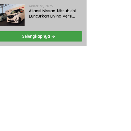
Maret 16, 2019
Aliansi Nissan-Mitsubishi
Luncurkan Livina Versi
Mungil
Selengkapnya