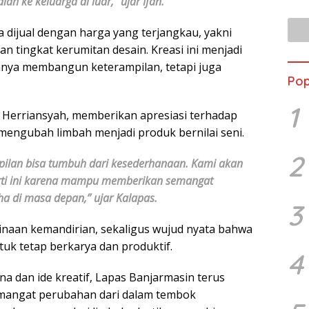
iah ke keluarga di luar,” ujar Ifan.
 dijual dengan harga yang terjangkau, yakni
n tingkat kerumitan desain. Kreasi ini menjadi
 hanya membangun keterampilan, tetapi juga
Pop
1
 Herriansyah, memberikan apresiasi terhadap
mengubah limbah menjadi produk bernilai seni.
2
pilan bisa tumbuh dari kesederhanaan. Kami akan
erti ini karena mampu memberikan semangat
 di masa depan,” ujar Kalapas.
3
inaan kemandirian, sekaligus wujud nyata bahwa
uk tetap berkarya dan produktif.
4
dan ide kreatif, Lapas Banjarmasin terus
mangat perubahan dari dalam tembok