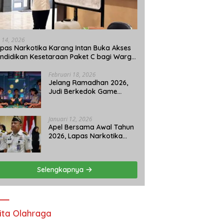
i 14, 2026
pas Narkotika Karang Intan Buka Akses
ndidikan Kesetaraan Paket C bagi Warga
naan
Februari 18, 2026
Jelang Ramadhan 2026,
Judi Berkedok Game
Ketangkasan di
Pangkalpinang Tetap
Beroperasi: APH Tutup
Januari 12, 2026
Mata?
Apel Bersama Awal Tahun
2026, Lapas Narkotika
Karang Intan Siap
Tingkatkan Kinerja
Selengkapnya
ita Olahraga