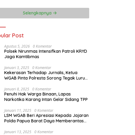
Selengkapnya
ular Post
Agustus 5, 2026
0 Komentar
Polsek Nirunmas Intensifkan Patroli KRYD
Jaga Kamtibmas
Januari 3, 2025
0 Komentar
Kekerasan Terhadap Jurnalis, Ketua
WGAB Pinta Polresta Sorong Tegak Lurus
Terhadap Hukum
Januari 8, 2025
0 Komentar
Penuhi Hak Warga Binaan, Lapas
Narkotika Karang Intan Gelar Sidang TPP
Januari 11, 2025
0 Komentar
LSM WGAB Beri Apresiasi Kepada Jajaran
Polda Papua Barat Daya Memberantas
Mafia-Mafia Ilegal Loging dan Ilegal
Mining
Januari 13, 2025
0 Komentar