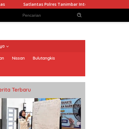
tas Polres Tanimbar Intensifkan Pengaturan Lalu Lintas
nya
an
Nissan
Bulutangkis
erita Terbaru