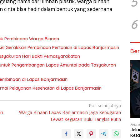
5
gelang nama dari limbah plastik, warga binaan
cinta bisa hadir dalam bentuk yang sederhana
6
tuk Pembinaan Warga Binaan
sel Gerakkan Pembinaan Pertanian di Lapas Banjarmasin
Ber
asyakuran Hari Bakti Pemasyarakatan
 untuk Pengembangan Lapas Amuntai pada Tasyakuran
Pembinaan di Lapas Banjarmasin
nai Pelayanan Kesehatan di Lapas Banjarmasin
Pos selanjutnya
ah
Warga Binaan Lapas Banjarmasin Jaga Kebugaran
n
Lewat Kegiatan Bulu Tangkis Rutin
Febru
Jel
Keta