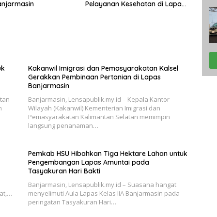
anjarmasin
Pelayanan Kesehatan di Lapas
Banjarmasin
uk
Kakanwil Imigrasi dan Pemasyarakatan Kalsel
Gerakkan Pembinaan Pertanian di Lapas
Banjarmasin
tan
Banjarmasin, Lensapublik.my.id – Kepala Kantor
n
Wilayah (Kakanwil) Kementerian Imigrasi dan
Pemasyarakatan Kalimantan Selatan memimpin
langsung penanaman…
Pemkab HSU Hibahkan Tiga Hektare Lahan untuk
Pengembangan Lapas Amuntai pada
Tasyakuran Hari Bakti
i
Banjarmasin, Lensapublik.my.id – Suasana hangat
at,…
menyelimuti Aula Lapas Kelas IIA Banjarmasin pada
peringatan Tasyakuran Hari…