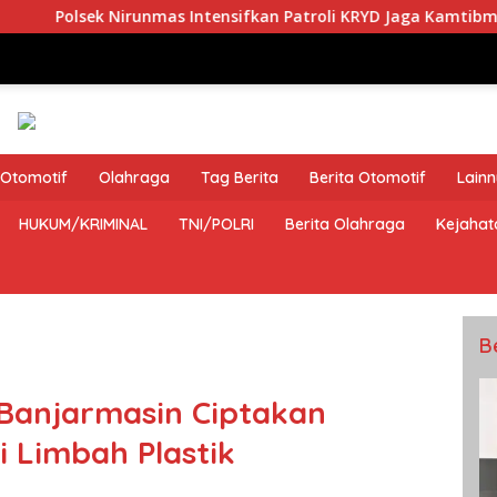
unmas Intensifkan Patroli KRYD Jaga Kamtibmas
Satlan
Otomotif
Olahraga
Tag Berita
Berita Otomotif
Lain
HUKUM/KRIMINAL
TNI/POLRI
Berita Olahraga
Kejahat
B
Banjarmasin Ciptakan
i Limbah Plastik