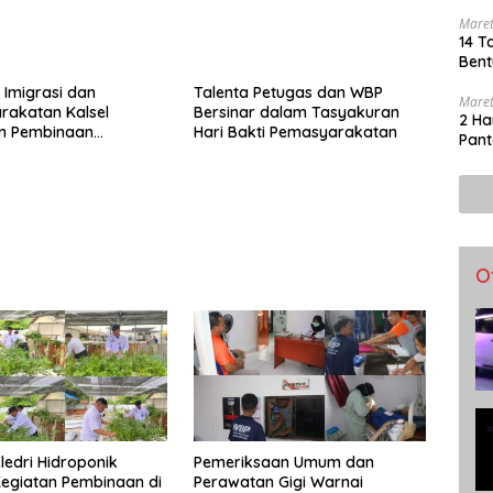
Bero
Maret
14 T
Bent
 Imigrasi dan
Talenta Petugas dan WBP
Maret
rakatan Kalsel
Bersinar dalam Tasyakuran
2 Ha
n Pembinaan
Hari Bakti Pemasyarakatan
Pant
n di Lapas
asin
O
ledri Hidroponik
Pemeriksaan Umum dan
egiatan Pembinaan di
Perawatan Gigi Warnai