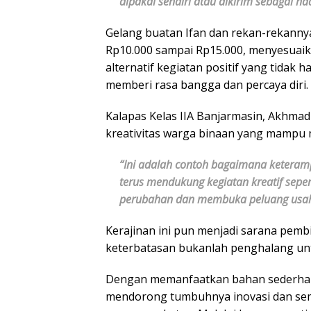
dipakai sendiri atau dikirim sebagai had
Gelang buatan Ifan dan rekan-rekannya
Rp10.000 sampai Rp15.000, menyesuaika
alternatif kegiatan positif yang tidak
memberi rasa bangga dan percaya diri.
Kalapas Kelas IIA Banjarmasin, Akhmad
kreativitas warga binaan yang mampu 
“Ini adalah contoh bagaimana keteram
terus mendukung kegiatan kreatif sep
perubahan dan membuka peluang usaha
Kerajinan ini pun menjadi sarana pemb
keterbatasan bukanlah penghalang unt
Dengan memanfaatkan bahan sederhana 
mendorong tumbuhnya inovasi dan se