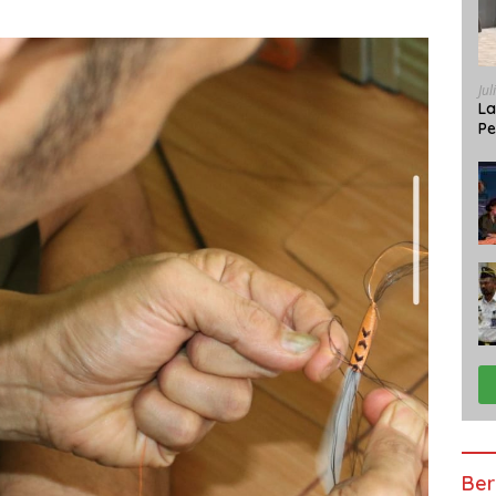
Jul
La
Pe
Bi
Ber