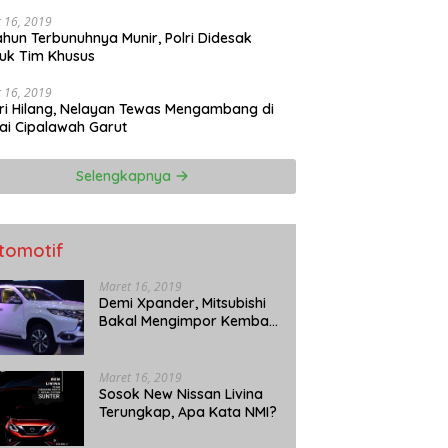
perasi: APH Tutup Mata?
 16, 2019
ahun Terbunuhnya Munir, Polri Didesak
uk Tim Khusus
 16, 2019
ri Hilang, Nelayan Tewas Mengambang di
ai Cipalawah Garut
Selengkapnya
tomotif
Maret 16, 2019
Demi Xpander, Mitsubishi
Bakal Mengimpor Kembali
Pajero Sport
Maret 16, 2019
Sosok New Nissan Livina
Terungkap, Apa Kata NMI?