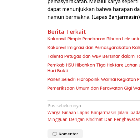
pemasyarakatan. Melalui karya seperti 
dapat menunjukkan bahwa harapan dan 
namun bermakna.
(Lapas Banjarmasin)
Berita Terkait
Kakanwil Pimpin Penebaran Ribuan Lele un
Kakanwil Imigrasi dan Pemasyarakatan Kal
Talenta Petugas dan WBP Bersinar dalam T
Pemkab HSU Hibahkan Tiga Hektare Lahan
Hari Bakti
Panen Seledri Hidroponik Warnai Kegiatan 
Pemeriksaan Umum dan Perawatan Gigi War
Navigasi
Pos sebelumnya
Warga Binaan Lapas Banjarmasin Jalani Ibad
pos
Mingguan Dengan Khidmat Dan Penghayata
Komentar