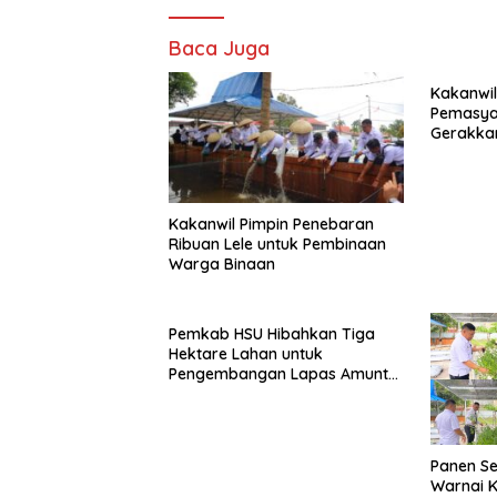
Baca Juga
Kakanwil
Pemasya
Gerakka
Pertania
Banjarm
Kakanwil Pimpin Penebaran
Ribuan Lele untuk Pembinaan
Warga Binaan
Pemkab HSU Hibahkan Tiga
Hektare Lahan untuk
Pengembangan Lapas Amuntai
pada Tasyakuran Hari Bakti
Panen Se
Warnai K