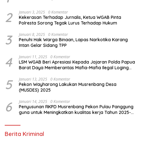
2
Januari 3, 2025
0 Komentar
Kekerasan Terhadap Jurnalis, Ketua WGAB Pinta
Polresta Sorong Tegak Lurus Terhadap Hukum
3
Januari 8, 2025
0 Komentar
Penuhi Hak Warga Binaan, Lapas Narkotika Karang
Intan Gelar Sidang TPP
4
Januari 11, 2025
0 Komentar
LSM WGAB Beri Apresiasi Kepada Jajaran Polda Papua
Barat Daya Memberantas Mafia-Mafia Ilegal Loging
dan Ilegal Mining
5
Januari 13, 2025
0 Komentar
Pekon Wayharong Lakukan Musrenbang Desa
(MUSDES) 2025
6
Januari 14, 2025
0 Komentar
Penyusunan RKPD Musrenbang Pekon Pulau Panggung
guna untuk Meningkatkan kualitas kerja Tahun 2025-
2026
Berita Kriminal