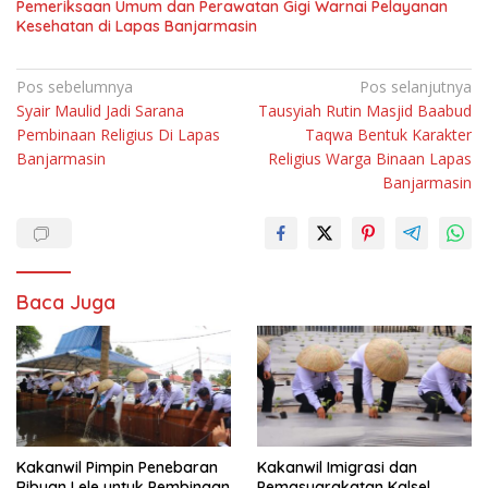
Pemeriksaan Umum dan Perawatan Gigi Warnai Pelayanan
Kesehatan di Lapas Banjarmasin
Navigasi
Pos sebelumnya
Pos selanjutnya
Syair Maulid Jadi Sarana
Tausyiah Rutin Masjid Baabud
pos
Pembinaan Religius Di Lapas
Taqwa Bentuk Karakter
Banjarmasin
Religius Warga Binaan Lapas
Banjarmasin
Baca Juga
Kakanwil Pimpin Penebaran
Kakanwil Imigrasi dan
Ribuan Lele untuk Pembinaan
Pemasyarakatan Kalsel