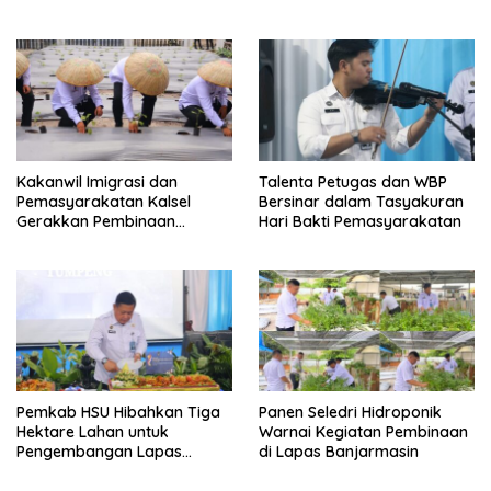
Seminar Evaluasi Aktualisasi
Latsar 2026
Kakanwil Imigrasi dan
Talenta Petugas dan WBP
Pemasyarakatan Kalsel
Bersinar dalam Tasyakuran
Gerakkan Pembinaan
Hari Bakti Pemasyarakatan
Pertanian di Lapas
Banjarmasin
Pemkab HSU Hibahkan Tiga
Panen Seledri Hidroponik
Hektare Lahan untuk
Warnai Kegiatan Pembinaan
Pengembangan Lapas
di Lapas Banjarmasin
Amuntai pada Tasyakuran