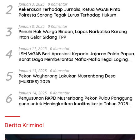
2
Januari 3, 2025
0 Komentar
Kekerasan Terhadap Jurnalis, Ketua WGAB Pinta
Polresta Sorong Tegak Lurus Terhadap Hukum
3
Januari 8, 2025
0 Komentar
Penuhi Hak Warga Binaan, Lapas Narkotika Karang
Intan Gelar Sidang TPP
4
Januari 11, 2025
0 Komentar
LSM WGAB Beri Apresiasi Kepada Jajaran Polda Papua
Barat Daya Memberantas Mafia-Mafia Ilegal Loging
dan Ilegal Mining
5
Januari 13, 2025
0 Komentar
Pekon Wayharong Lakukan Musrenbang Desa
(MUSDES) 2025
6
Januari 14, 2025
0 Komentar
Penyusunan RKPD Musrenbang Pekon Pulau Panggung
guna untuk Meningkatkan kualitas kerja Tahun 2025-
2026
Berita Kriminal