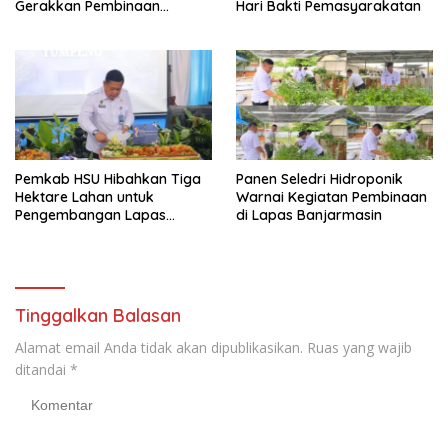
Gerakkan Pembinaan
Hari Bakti Pemasyarakatan
Pertanian di Lapas
Banjarmasin
Pemkab HSU Hibahkan Tiga
Panen Seledri Hidroponik
Hektare Lahan untuk
Warnai Kegiatan Pembinaan
Pengembangan Lapas
di Lapas Banjarmasin
Amuntai pada Tasyakuran
Hari Bakti
Tinggalkan Balasan
Alamat email Anda tidak akan dipublikasikan.
Ruas yang wajib
ditandai
*