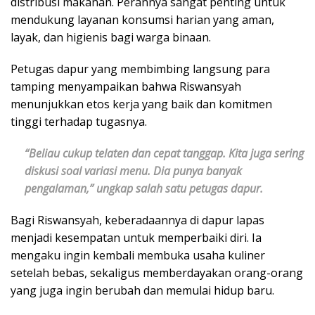
distribusi makanan. Perannya sangat penting untuk
mendukung layanan konsumsi harian yang aman,
layak, dan higienis bagi warga binaan.
Petugas dapur yang membimbing langsung para
tamping menyampaikan bahwa Riswansyah
menunjukkan etos kerja yang baik dan komitmen
tinggi terhadap tugasnya.
“Beliau cukup telaten dan cepat tanggap. Kita juga sering
diskusi soal variasi menu. Dia punya banyak
pengalaman,” ungkap salah satu petugas dapur.
Bagi Riswansyah, keberadaannya di dapur lapas
menjadi kesempatan untuk memperbaiki diri. Ia
mengaku ingin kembali membuka usaha kuliner
setelah bebas, sekaligus memberdayakan orang-orang
yang juga ingin berubah dan memulai hidup baru.