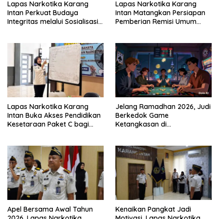
Lapas Narkotika Karang
Lapas Narkotika Karang
Intan Perkuat Budaya
Intan Matangkan Persiapan
Integritas melalui Sosialisasi
Pemberian Remisi Umum
Konflik Kepentingan dan
2026 Jelang HUT Ke-81 RI
LHKAN
Lapas Narkotika Karang
Jelang Ramadhan 2026, Judi
Intan Buka Akses Pendidikan
Berkedok Game
Kesetaraan Paket C bagi
Ketangkasan di
Warga Binaan
Pangkalpinang Tetap
Beroperasi: APH Tutup Mata?
Apel Bersama Awal Tahun
Kenaikan Pangkat Jadi
2026, Lapas Narkotika
Motivasi, Lapas Narkotika