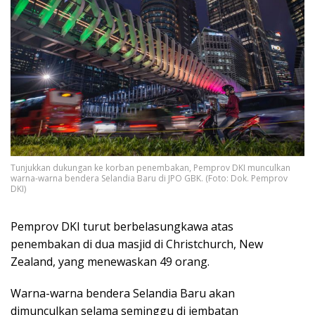
Tunjukkan dukungan ke korban penembakan, Pemprov DKI munculkan
warna-warna bendera Selandia Baru di JPO GBK. (Foto: Dok. Pemprov
DKI)
Pemprov DKI turut berbelasungkawa atas
penembakan di dua masjid di Christchurch, New
Zealand, yang menewaskan 49 orang.
Warna-warna bendera Selandia Baru akan
dimunculkan selama seminggu di jembatan