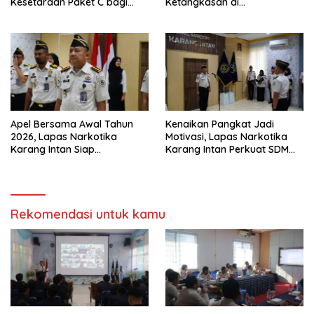
Kesetaraan Paket C bagi
Ketangkasan di
Warga Binaan
Pangkalpinang Tetap
Beroperasi: APH Tutup Mata?
Apel Bersama Awal Tahun
Kenaikan Pangkat Jadi
2026, Lapas Narkotika
Motivasi, Lapas Narkotika
Karang Intan Siap
Karang Intan Perkuat SDM
Tingkatkan Kinerja
Profesional
Rekomendasi untuk kamu