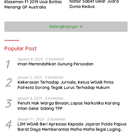
Natsir Sabet Gelar Juara
Klasemen F1 2019 Usai Bottas
Dunia Kedua
Menangi GP Australia
Selengkapnya
Popular Post
1
Agustus 8, 2026
0 Komentar
Iman Memindahkan Gunung Persoalan
2
Januari 3, 2025
0 Komentar
Kekerasan Terhadap Jurnalis, Ketua WGAB Pinta
Polresta Sorong Tegak Lurus Terhadap Hukum
3
Januari 8, 2025
0 Komentar
Penuhi Hak Warga Binaan, Lapas Narkotika Karang
Intan Gelar Sidang TPP
4
Januari 11, 2025
0 Komentar
LSM WGAB Beri Apresiasi Kepada Jajaran Polda Papua
Barat Daya Memberantas Mafia-Mafia Ilegal Loging