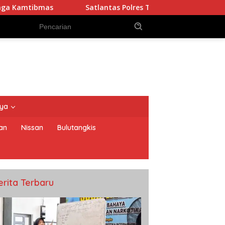
Satlantas Polres Tanimbar Intensifkan Pengaturan Lalu
nya
an
Nissan
Bulutangkis
erita Terbaru