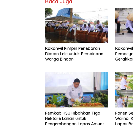
Baca Juga
Kakanwil Pimpin Penebaran
Kakanwil
Ribuan Lele untuk Pembinaan
Pemasya
Warga Binaan
Gerakka
Pertania
Banjarm
Pemkab HSU Hibahkan Tiga
Panen Se
Hektare Lahan untuk
Warnai K
Pengembangan Lapas Amuntai
Lapas B
pada Tasyakuran Hari Bakti