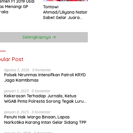
emen F1 2019 Usai
as Menangi GP
Tontowi
ralia
Ahmad/Liliyana Natsir
Sabet Gelar Juara
Dunia Kedua
Selengkapnya
ular Post
Agustus 5, 2026
0 Komentar
Polsek Nirunmas Intensifkan Patroli KRYD
Jaga Kamtibmas
Januari 3, 2025
0 Komentar
Kekerasan Terhadap Jurnalis, Ketua
WGAB Pinta Polresta Sorong Tegak Lurus
Terhadap Hukum
Januari 8, 2025
0 Komentar
Penuhi Hak Warga Binaan, Lapas
Narkotika Karang Intan Gelar Sidang TPP