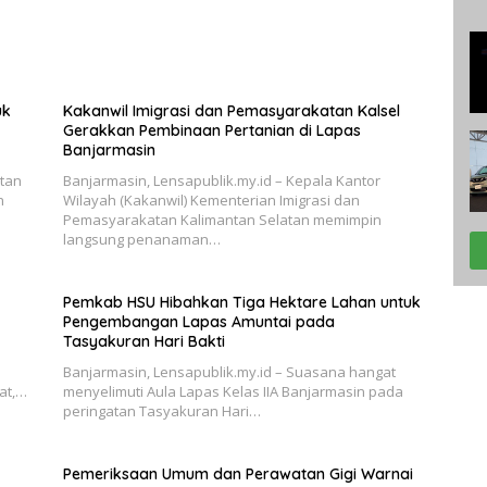
uk
Kakanwil Imigrasi dan Pemasyarakatan Kalsel
Gerakkan Pembinaan Pertanian di Lapas
Banjarmasin
tan
Banjarmasin, Lensapublik.my.id – Kepala Kantor
n
Wilayah (Kakanwil) Kementerian Imigrasi dan
Pemasyarakatan Kalimantan Selatan memimpin
langsung penanaman…
Pemkab HSU Hibahkan Tiga Hektare Lahan untuk
Pengembangan Lapas Amuntai pada
Tasyakuran Hari Bakti
i
Banjarmasin, Lensapublik.my.id – Suasana hangat
at,…
menyelimuti Aula Lapas Kelas IIA Banjarmasin pada
peringatan Tasyakuran Hari…
Pemeriksaan Umum dan Perawatan Gigi Warnai