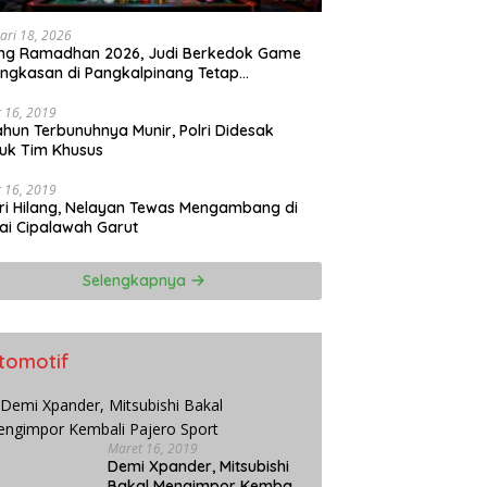
ari 18, 2026
ang Ramadhan 2026, Judi Berkedok Game
ngkasan di Pangkalpinang Tetap
perasi: APH Tutup Mata?
 16, 2019
ahun Terbunuhnya Munir, Polri Didesak
uk Tim Khusus
 16, 2019
ri Hilang, Nelayan Tewas Mengambang di
ai Cipalawah Garut
Selengkapnya
tomotif
Maret 16, 2019
Demi Xpander, Mitsubishi
Bakal Mengimpor Kembali