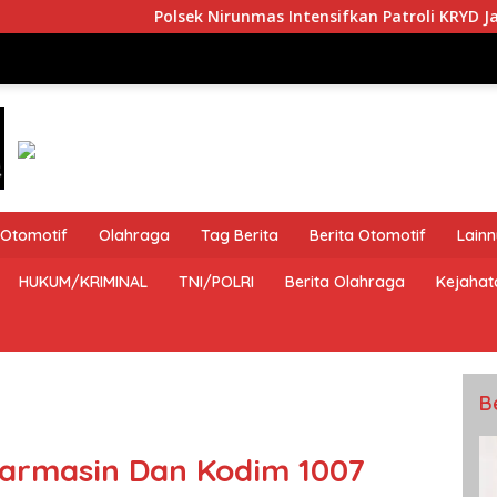
Polsek Nirunmas Intensifkan Patroli KRYD Jaga Kamtibmas
Otomotif
Olahraga
Tag Berita
Berita Otomotif
Lain
HUKUM/KRIMINAL
TNI/POLRI
Berita Olahraga
Kejahat
B
jarmasin Dan Kodim 1007