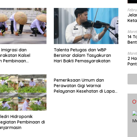
Febru
Jel
Keta
Bero
Maret
14 T
Bent
 Imigrasi dan
Talenta Petugas dan WBP
Maret
rakatan Kalsel
Bersinar dalam Tasyakuran
2 Ha
n Pembinaan
Hari Bakti Pemasyarakatan
Pant
n di Lapas
asin
Pemeriksaan Umum dan
Perawatan Gigi Warnai
Pelayanan Kesehatan di Lapas
Banjarmasin
O
ledri Hidroponik
egiatan Pembinaan di
anjarmasin