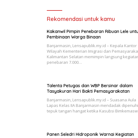
Rekomendasi untuk kamu
Kakanwil Pimpin Penebaran Ribuan Lele unt
Pembinaan Warga Binaan
Banjarmasin, Lensapublik.my.id – Kepala Kantor
Wilayah Kementerian Imigrasi dan Pemasyaraka
Kalimantan Selatan memimpin langsung kegiata
penebaran 7.000…
Talenta Petugas dan WBP Bersinar dalam
Tasyakuran Hari Bakti Pemasyarakatan
Banjarmasin, Lensapublik.my.id – Suasana Aula
Lapas Kelas IIA Banjarmasin mendadak dipenuh
tepuk tangan hangat ketika Kasubsi Bimkemasw
Panen Seledri Hidroponik Warnai Kegiatan