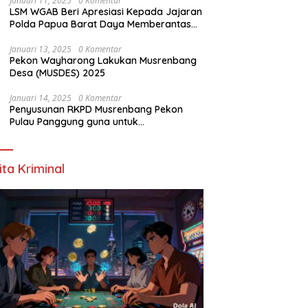
Januari 11, 2025
0 Komentar
LSM WGAB Beri Apresiasi Kepada Jajaran
Polda Papua Barat Daya Memberantas
Mafia-Mafia Ilegal Loging dan Ilegal
Mining
Januari 13, 2025
0 Komentar
Pekon Wayharong Lakukan Musrenbang
Desa (MUSDES) 2025
Januari 14, 2025
0 Komentar
Penyusunan RKPD Musrenbang Pekon
Pulau Panggung guna untuk
Meningkatkan kualitas kerja Tahun 2025-
2026
ita Kriminal