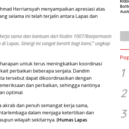
Klas
Bott
khmad Herriansyah menyampaikan apresiasi atas
Aust
 selama ini telah terjalin antara Lapas dan
 kerja sama dan bantuan dari Kodim 1007/Banjarmasin
 Lapas. Sinergi ini sangat berarti bagi kami,” ungkap
Pop
n harapan untuk terus meningkatkan koordinasi
1
kait perbaikan beberapa senjata. Dandim
ta tersebut dapat dikoordinasikan dengan
emeriksaan dan perbaikan, sehingga nantinya
2
an optimal.
 akrab dan penuh semangat kerja sama,
3
ntarlembaga dalam menjaga ketertiban dan
aupun wilayah sekitarnya.
(Humas Lapas