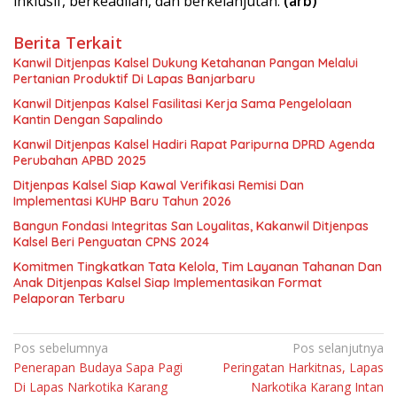
inklusif, berkeadilan, dan berkelanjutan.
(arb)
Berita Terkait
Kanwil Ditjenpas Kalsel Dukung Ketahanan Pangan Melalui
Pertanian Produktif Di Lapas Banjarbaru
Kanwil Ditjenpas Kalsel Fasilitasi Kerja Sama Pengelolaan
Kantin Dengan Sapalindo
Kanwil Ditjenpas Kalsel Hadiri Rapat Paripurna DPRD Agenda
Perubahan APBD 2025
Ditjenpas Kalsel Siap Kawal Verifikasi Remisi Dan
Implementasi KUHP Baru Tahun 2026
Bangun Fondasi Integritas San Loyalitas, Kakanwil Ditjenpas
Kalsel Beri Penguatan CPNS 2024
Komitmen Tingkatkan Tata Kelola, Tim Layanan Tahanan Dan
Anak Ditjenpas Kalsel Siap Implementasikan Format
Pelaporan Terbaru
Navigasi
Pos sebelumnya
Pos selanjutnya
Penerapan Budaya Sapa Pagi
Peringatan Harkitnas, Lapas
pos
Di Lapas Narkotika Karang
Narkotika Karang Intan