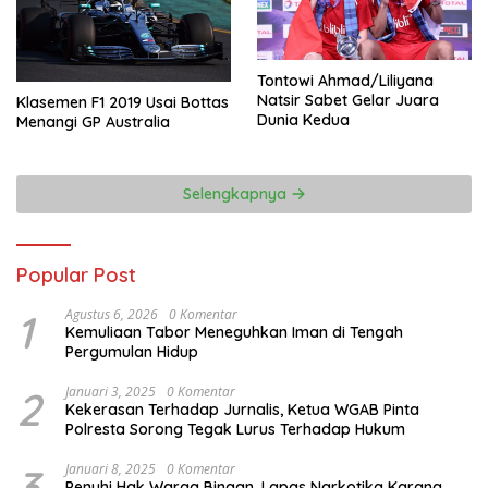
Tontowi Ahmad/Liliyana
Natsir Sabet Gelar Juara
Klasemen F1 2019 Usai Bottas
Dunia Kedua
Menangi GP Australia
Selengkapnya
Popular Post
1
Agustus 6, 2026
0 Komentar
Kemuliaan Tabor Meneguhkan Iman di Tengah
Pergumulan Hidup
2
Januari 3, 2025
0 Komentar
Kekerasan Terhadap Jurnalis, Ketua WGAB Pinta
Polresta Sorong Tegak Lurus Terhadap Hukum
3
Januari 8, 2025
0 Komentar
Penuhi Hak Warga Binaan, Lapas Narkotika Karang