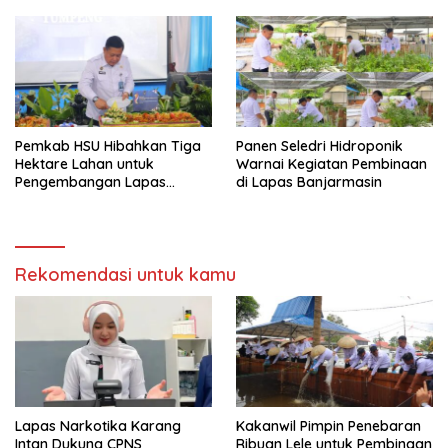
Banjarmasin
Pemkab HSU Hibahkan Tiga
Panen Seledri Hidroponik
Hektare Lahan untuk
Warnai Kegiatan Pembinaan
Pengembangan Lapas
di Lapas Banjarmasin
Amuntai pada Tasyakuran
Hari Bakti
Rekomendasi untuk kamu
Lapas Narkotika Karang
Kakanwil Pimpin Penebaran
Intan Dukung CPNS
Ribuan Lele untuk Pembinaan