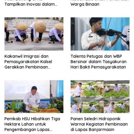
Tampilkan Inovasi dalam
Warga Binaan
Seminar Evaluasi Aktualisasi
Latsar 2026
Kakanwil Imigrasi dan
Talenta Petugas dan WBP
Pemasyarakatan Kalsel
Bersinar dalam Tasyakuran
Gerakkan Pembinaan
Hari Bakti Pemasyarakatan
Pertanian di Lapas
Banjarmasin
Pemkab HSU Hibahkan Tiga
Panen Seledri Hidroponik
Hektare Lahan untuk
Warnai Kegiatan Pembinaan
Pengembangan Lapas
di Lapas Banjarmasin