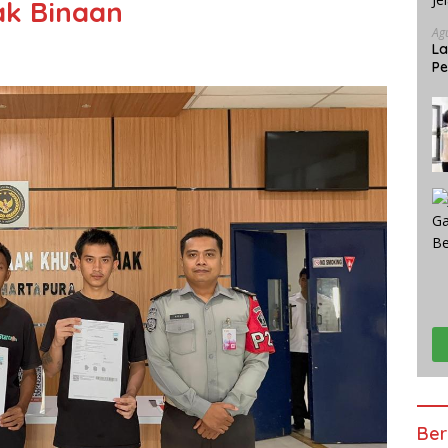
ak Binaan
Ag
La
Pe
Je
Ber