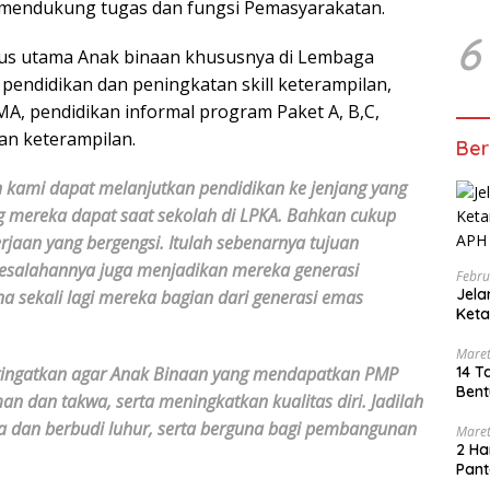
asi mendukung tugas dan fungsi Pemasyarakatan.
6
us utama Anak binaan khususnya di Lembaga
endidikan dan peningkatan skill keterampilan,
MA, pendidikan informal program Paket A, B,C,
n keterampilan.
Ber
n kami dapat melanjutkan pendidikan ke jenjang yang
ng mereka dapat saat sekolah di LPKA. Bahkan cukup
aan yang bergengsi. Itulah sebenarnya tujuan
kesalahannya juga menjadikan mereka generasi
Febru
Jel
na sekali lagi mereka bagian dari generasi emas
Keta
Bero
Maret
14 T
ingatkan agar Anak Binaan yang mendapatkan PMP
Bent
n dan takwa, serta meningkatkan kualitas diri. Jadilah
ia dan berbudi luhur, serta berguna bagi pembangunan
Maret
2 Ha
Pant