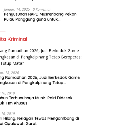
Januari 14, 2025
0 Komentar
Penyusunan RKPD Musrenbang Pekon
Pulau Panggung guna untuk
Meningkatkan kualitas kerja Tahun 2025-
2026
ita Kriminal
ari 18, 2026
ang Ramadhan 2026, Judi Berkedok Game
ngkasan di Pangkalpinang Tetap
perasi: APH Tutup Mata?
 16, 2019
ahun Terbunuhnya Munir, Polri Didesak
uk Tim Khusus
 16, 2019
ri Hilang, Nelayan Tewas Mengambang di
ai Cipalawah Garut