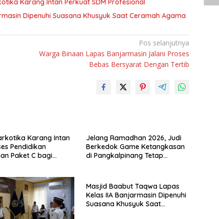
kotika Karang Intan Perkuat SDM Profesional
jarmasin Dipenuhi Suasana Khusyuk Saat Ceramah Agama
Pos selanjutnya
Warga Binaan Lapas Banjarmasin Jalani Proses
Bebas Bersyarat Dengan Tertib
rkotika Karang Intan
Jelang Ramadhan 2026, Judi
es Pendidikan
Berkedok Game Ketangkasan
an Paket C bagi
di Pangkalpinang Tetap
inaan
Beroperasi: APH Tutup Mata?
Masjid Baabut Taqwa Lapas
Kelas IIA Banjarmasin Dipenuhi
Suasana Khusyuk Saat
Ceramah Agama