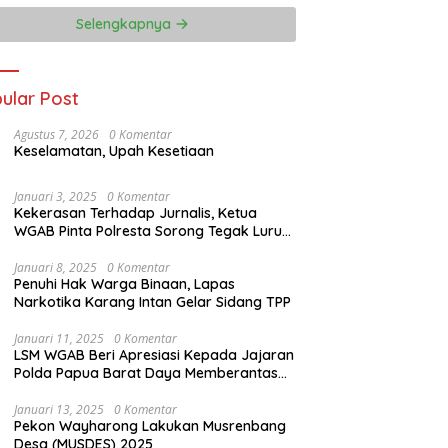
Selengkapnya
ular Post
Agustus 7, 2026
0 Komentar
Keselamatan, Upah Kesetiaan
Januari 3, 2025
0 Komentar
Kekerasan Terhadap Jurnalis, Ketua
WGAB Pinta Polresta Sorong Tegak Lurus
Terhadap Hukum
Januari 8, 2025
0 Komentar
Penuhi Hak Warga Binaan, Lapas
Narkotika Karang Intan Gelar Sidang TPP
Januari 11, 2025
0 Komentar
LSM WGAB Beri Apresiasi Kepada Jajaran
Polda Papua Barat Daya Memberantas
Mafia-Mafia Ilegal Loging dan Ilegal
Mining
Januari 13, 2025
0 Komentar
Pekon Wayharong Lakukan Musrenbang
Desa (MUSDES) 2025