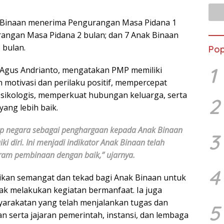
 Binaan menerima Pengurangan Masa Pidana 1
angan Masa Pidana 2 bulan; dan 7 Anak Binaan
 bulan.
Pop
1
 Agus Andrianto, mengatakan PMP memiliki
motivasi dan perilaku positif, mempercepat
psikologis, memperkuat hubungan keluarga, serta
2
ng lebih baik.
ap negara sebagai penghargaan kepada Anak Binaan
3
i diri. Ini menjadi indikator Anak Binaan telah
ram pembinaan dengan baik,” ujarnya.
4
ikan semangat dan tekad bagi Anak Binaan untuk
k melakukan kegiatan bermanfaat. Ia juga
arakatan yang telah menjalankan tugas dan
5
 serta jajaran pemerintah, instansi, dan lembaga