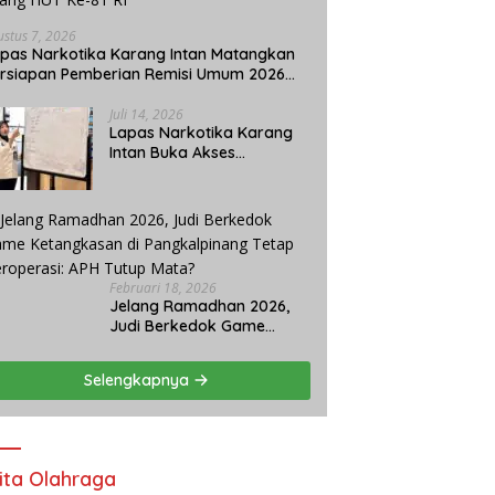
ustus 7, 2026
pas Narkotika Karang Intan Matangkan
rsiapan Pemberian Remisi Umum 2026
lang HUT Ke-81 RI
Juli 14, 2026
Lapas Narkotika Karang
Intan Buka Akses
Pendidikan Kesetaraan
Paket C bagi Warga
Binaan
Februari 18, 2026
Jelang Ramadhan 2026,
Judi Berkedok Game
Ketangkasan di
Pangkalpinang Tetap
Selengkapnya
Beroperasi: APH Tutup
Mata?
ita Olahraga