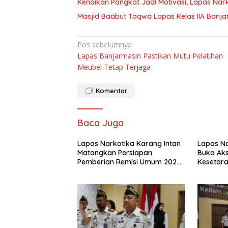
Kenaikan Pangkat Jadi Motivasi, Lapas Nar
Masjid Baabut Taqwa Lapas Kelas IIA Ban
Navigasi
Pos sebelumnya
Lapas Banjarmasin Pastikan Mutu Pelatihan
pos
Meubel Tetap Terjaga
Komentar
Baca Juga
Lapas Narkotika Karang Intan
Lapas Na
Matangkan Persiapan
Buka Aks
Pemberian Remisi Umum 2026
Kesetara
Jelang HUT Ke-81 RI
Warga B