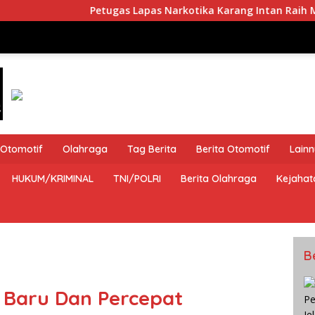
Petugas Lapas Narkotika Karang Intan Raih Medali Emas Kej
Otomotif
Olahraga
Tag Berita
Berita Otomotif
Lain
HUKUM/KRIMINAL
TNI/POLRI
Berita Olahraga
Kejahat
B
 Baru Dan Percepat