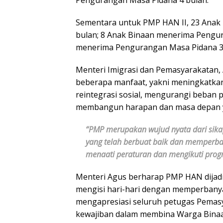
Pengurangan Masa Pidana 4 bulan.
Sementara untuk PMP HAN II, 23 Anak
bulan; 8 Anak Binaan menerima Pengur
menerima Pengurangan Masa Pidana 3
Menteri Imigrasi dan Pemasyarakatan,
beberapa manfaat, yakni meningkatkan 
reintegrasi sosial, mengurangi beban 
membangun harapan dan masa depan ya
“PMP merupakan wujud nyata dari sik
yang telah berbuat baik dan memperbaik
menaati peraturan dan mengikuti prog
Menteri Agus berharap PMP HAN dijad
mengisi hari-hari dengan memperbanya
mengapresiasi seluruh petugas Pemasy
kewajiban dalam membina Warga Binaan