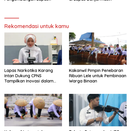
Amuntai pada Tasyakuran
Hari Bakti
Rekomendasi untuk kamu
Lapas Narkotika Karang
Kakanwil Pimpin Penebaran
Intan Dukung CPNS
Ribuan Lele untuk Pembinaan
Tampilkan Inovasi dalam
Warga Binaan
Seminar Evaluasi Aktualisasi
Latsar 2026