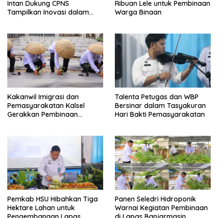
Intan Dukung CPNS
Ribuan Lele untuk Pembinaan
Tampilkan Inovasi dalam
Warga Binaan
Seminar Evaluasi Aktualisasi
Latsar 2026
Kakanwil Imigrasi dan
Talenta Petugas dan WBP
Pemasyarakatan Kalsel
Bersinar dalam Tasyakuran
Gerakkan Pembinaan
Hari Bakti Pemasyarakatan
Pertanian di Lapas
Banjarmasin
Pemkab HSU Hibahkan Tiga
Panen Seledri Hidroponik
Hektare Lahan untuk
Warnai Kegiatan Pembinaan
Pengembangan Lapas
di Lapas Banjarmasin