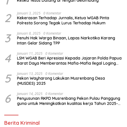
1
Ketika Yesus Datang di Tengah Gelombang
2
Januari 3, 2025
0 Komentar
Kekerasan Terhadap Jurnalis, Ketua WGAB Pinta
Polresta Sorong Tegak Lurus Terhadap Hukum
3
Januari 8, 2025
0 Komentar
Penuhi Hak Warga Binaan, Lapas Narkotika Karang
Intan Gelar Sidang TPP
4
Januari 11, 2025
0 Komentar
LSM WGAB Beri Apresiasi Kepada Jajaran Polda Papua
Barat Daya Memberantas Mafia-Mafia Ilegal Loging
dan Ilegal Mining
5
Januari 13, 2025
0 Komentar
Pekon Wayharong Lakukan Musrenbang Desa
(MUSDES) 2025
6
Januari 14, 2025
0 Komentar
Penyusunan RKPD Musrenbang Pekon Pulau Panggung
guna untuk Meningkatkan kualitas kerja Tahun 2025-
2026
Berita Kriminal