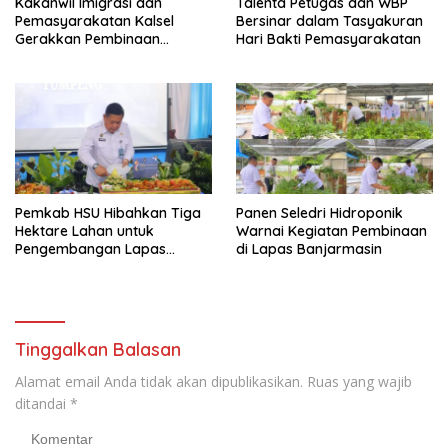
Kakanwil Imigrasi dan
Talenta Petugas dan WBP
Pemasyarakatan Kalsel
Bersinar dalam Tasyakuran
Gerakkan Pembinaan
Hari Bakti Pemasyarakatan
Pertanian di Lapas
Banjarmasin
Pemkab HSU Hibahkan Tiga
Panen Seledri Hidroponik
Hektare Lahan untuk
Warnai Kegiatan Pembinaan
Pengembangan Lapas
di Lapas Banjarmasin
Amuntai pada Tasyakuran
Hari Bakti
Tinggalkan Balasan
Alamat email Anda tidak akan dipublikasikan.
Ruas yang wajib
ditandai
*