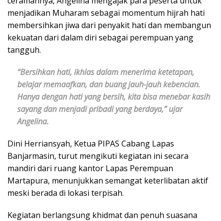
ceramahnya, Angelina mengajak para peserta untuk
menjadikan Muharam sebagai momentum hijrah hati
membersihkan jiwa dari penyakit hati dan membangun
kekuatan dari dalam diri sebagai perempuan yang
tangguh.
“Bersihkan hati, ikhlas dalam menerima ketetapan,
belajar memaafkan, dan buang jauh-jauh kebencian.
Hanya dengan hati yang bersih, kita bisa menebar kasih
sayang dan menjadi pribadi yang berdaya,” ujar
Angelina.
Dini Herriansyah, Ketua PIPAS Cabang Lapas
Banjarmasin, turut mengikuti kegiatan ini secara
mandiri dari ruang kantor Lapas Perempuan
Martapura, menunjukkan semangat keterlibatan aktif
meski berada di lokasi terpisah.
Kegiatan berlangsung khidmat dan penuh suasana