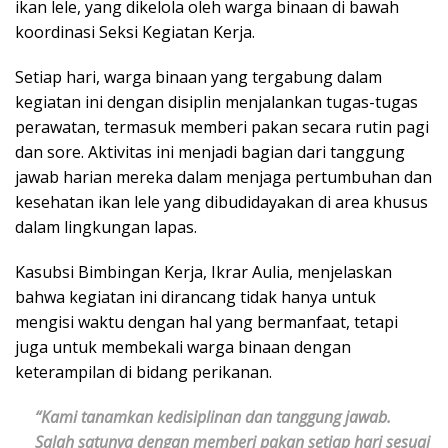
ikan lele, yang dikelola oleh warga binaan di bawah
koordinasi Seksi Kegiatan Kerja.
Setiap hari, warga binaan yang tergabung dalam
kegiatan ini dengan disiplin menjalankan tugas-tugas
perawatan, termasuk memberi pakan secara rutin pagi
dan sore. Aktivitas ini menjadi bagian dari tanggung
jawab harian mereka dalam menjaga pertumbuhan dan
kesehatan ikan lele yang dibudidayakan di area khusus
dalam lingkungan lapas.
Kasubsi Bimbingan Kerja, Ikrar Aulia, menjelaskan
bahwa kegiatan ini dirancang tidak hanya untuk
mengisi waktu dengan hal yang bermanfaat, tetapi
juga untuk membekali warga binaan dengan
keterampilan di bidang perikanan.
“Kami tanamkan kedisiplinan dan tanggung jawab.
Salah satunya dengan memberi pakan setiap hari sesuai