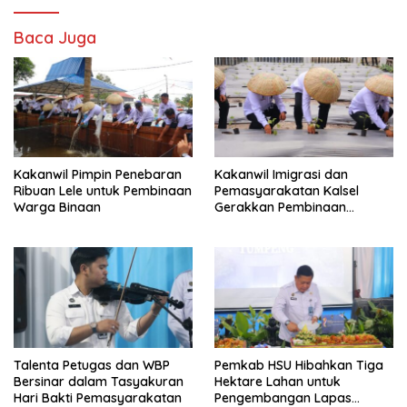
Baca Juga
Kakanwil Pimpin Penebaran
Kakanwil Imigrasi dan
Ribuan Lele untuk Pembinaan
Pemasyarakatan Kalsel
Warga Binaan
Gerakkan Pembinaan
Pertanian di Lapas
Banjarmasin
Talenta Petugas dan WBP
Pemkab HSU Hibahkan Tiga
Bersinar dalam Tasyakuran
Hektare Lahan untuk
Hari Bakti Pemasyarakatan
Pengembangan Lapas