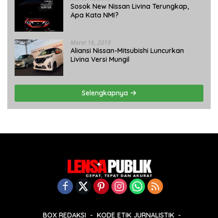
Sosok New Nissan Livina Terungkap,
Apa Kata NMI?
Maret 16, 2019
Aliansi Nissan-Mitsubishi Luncurkan
Livina Versi Mungil
Selengkapnya
BOX REDAKSI
KODE ETIK JURNALISTIK