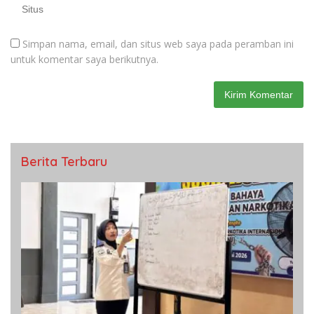
Simpan nama, email, dan situs web saya pada peramban ini
untuk komentar saya berikutnya.
Berita Terbaru