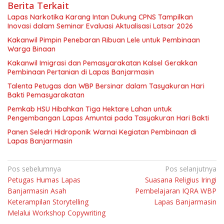
Berita Terkait
Lapas Narkotika Karang Intan Dukung CPNS Tampilkan
Inovasi dalam Seminar Evaluasi Aktualisasi Latsar 2026
Kakanwil Pimpin Penebaran Ribuan Lele untuk Pembinaan
Warga Binaan
Kakanwil Imigrasi dan Pemasyarakatan Kalsel Gerakkan
Pembinaan Pertanian di Lapas Banjarmasin
Talenta Petugas dan WBP Bersinar dalam Tasyakuran Hari
Bakti Pemasyarakatan
Pemkab HSU Hibahkan Tiga Hektare Lahan untuk
Pengembangan Lapas Amuntai pada Tasyakuran Hari Bakti
Panen Seledri Hidroponik Warnai Kegiatan Pembinaan di
Lapas Banjarmasin
Navigasi
Pos sebelumnya
Pos selanjutnya
Petugas Humas Lapas
Suasana Religius Iringi
pos
Banjarmasin Asah
Pembelajaran IQRA WBP
Keterampilan Storytelling
Lapas Banjarmasin
Melalui Workshop Copywriting