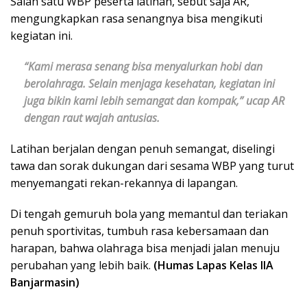
Salah satu WBP peserta latihan, sebut saja AR,
mengungkapkan rasa senangnya bisa mengikuti
kegiatan ini.
“Kami merasa senang bisa menyalurkan hobi dan
berolahraga. Selain menjaga kesehatan, kegiatan ini
juga bikin kami lebih semangat dan kompak,” ucap AR
dengan raut wajah antusias.
Latihan berjalan dengan penuh semangat, diselingi
tawa dan sorak dukungan dari sesama WBP yang turut
menyemangati rekan-rekannya di lapangan.
Di tengah gemuruh bola yang memantul dan teriakan
penuh sportivitas, tumbuh rasa kebersamaan dan
harapan, bahwa olahraga bisa menjadi jalan menuju
perubahan yang lebih baik.
(Humas Lapas Kelas IIA
Banjarmasin)