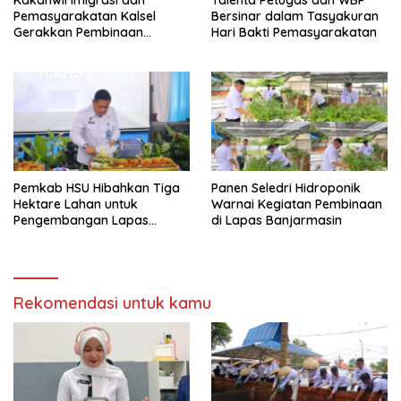
Kakanwil Imigrasi dan
Talenta Petugas dan WBP
Pemasyarakatan Kalsel
Bersinar dalam Tasyakuran
Gerakkan Pembinaan
Hari Bakti Pemasyarakatan
Pertanian di Lapas
Banjarmasin
Pemkab HSU Hibahkan Tiga
Panen Seledri Hidroponik
Hektare Lahan untuk
Warnai Kegiatan Pembinaan
Pengembangan Lapas
di Lapas Banjarmasin
Amuntai pada Tasyakuran
Hari Bakti
Rekomendasi untuk kamu