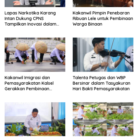
Lapas Narkotika Karang
Kakanwil Pimpin Penebaran
Intan Dukung CPNS
Ribuan Lele untuk Pembinaan
Tampilkan Inovasi dalam
Warga Binaan
Seminar Evaluasi Aktualisasi
Latsar 2026
Kakanwil Imigrasi dan
Talenta Petugas dan WBP
Pemasyarakatan Kalsel
Bersinar dalam Tasyakuran
Gerakkan Pembinaan
Hari Bakti Pemasyarakatan
Pertanian di Lapas
Banjarmasin