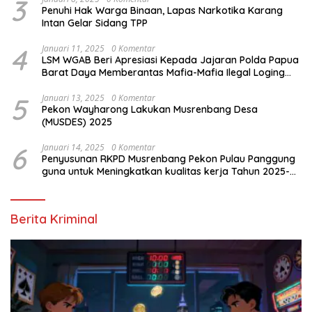
3
Penuhi Hak Warga Binaan, Lapas Narkotika Karang
Intan Gelar Sidang TPP
4
Januari 11, 2025
0 Komentar
LSM WGAB Beri Apresiasi Kepada Jajaran Polda Papua
Barat Daya Memberantas Mafia-Mafia Ilegal Loging
dan Ilegal Mining
5
Januari 13, 2025
0 Komentar
Pekon Wayharong Lakukan Musrenbang Desa
(MUSDES) 2025
6
Januari 14, 2025
0 Komentar
Penyusunan RKPD Musrenbang Pekon Pulau Panggung
guna untuk Meningkatkan kualitas kerja Tahun 2025-
2026
Berita Kriminal