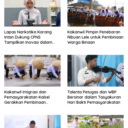
Lapas Narkotika Karang
Kakanwil Pimpin Penebaran
Intan Dukung CPNS
Ribuan Lele untuk Pembinaan
Tampilkan Inovasi dalam
Warga Binaan
Seminar Evaluasi Aktualisasi
Latsar 2026
Kakanwil Imigrasi dan
Talenta Petugas dan WBP
Pemasyarakatan Kalsel
Bersinar dalam Tasyakuran
Gerakkan Pembinaan
Hari Bakti Pemasyarakatan
Pertanian di Lapas
Banjarmasin