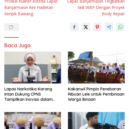
Produk Kuliner Asteda Lapas
Lapas Banjarmasin Tingkatkan
pos
Banjarmasin Kini Hadirkan
Skill WBP Dengan Proyek
Keripik Bawang
Body Repair
Baca Juga
Lapas Narkotika Karang
Kakanwil Pimpin Penebaran
Intan Dukung CPNS
Ribuan Lele untuk Pembinaan
Tampilkan Inovasi dalam
Warga Binaan
Seminar Evaluasi Aktualisasi
Latsar 2026