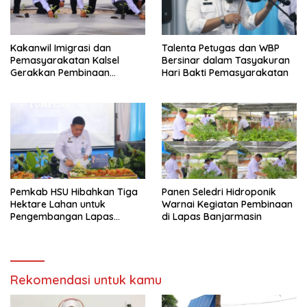
Kakanwil Imigrasi dan
Talenta Petugas dan WBP
Pemasyarakatan Kalsel
Bersinar dalam Tasyakuran
Gerakkan Pembinaan
Hari Bakti Pemasyarakatan
Pertanian di Lapas
Banjarmasin
Pemkab HSU Hibahkan Tiga
Panen Seledri Hidroponik
Hektare Lahan untuk
Warnai Kegiatan Pembinaan
Pengembangan Lapas
di Lapas Banjarmasin
Amuntai pada Tasyakuran
Hari Bakti
Rekomendasi untuk kamu