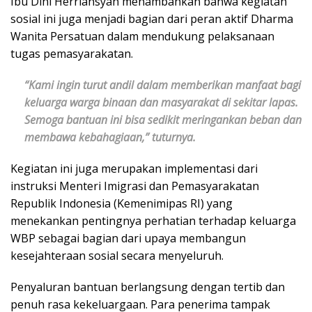
Ibu Dini Herriansyah menambahkan bahwa kegiatan
sosial ini juga menjadi bagian dari peran aktif Dharma
Wanita Persatuan dalam mendukung pelaksanaan
tugas pemasyarakatan.
“Kami ingin turut andil dalam memberikan manfaat bagi
keluarga warga binaan dan masyarakat di sekitar lapas.
Semoga bantuan ini bisa sedikit meringankan beban dan
membawa kebahagiaan,” tuturnya.
Kegiatan ini juga merupakan implementasi dari
instruksi Menteri Imigrasi dan Pemasyarakatan
Republik Indonesia (Kemenimipas RI) yang
menekankan pentingnya perhatian terhadap keluarga
WBP sebagai bagian dari upaya membangun
kesejahteraan sosial secara menyeluruh.
Penyaluran bantuan berlangsung dengan tertib dan
penuh rasa kekeluargaan. Para penerima tampak