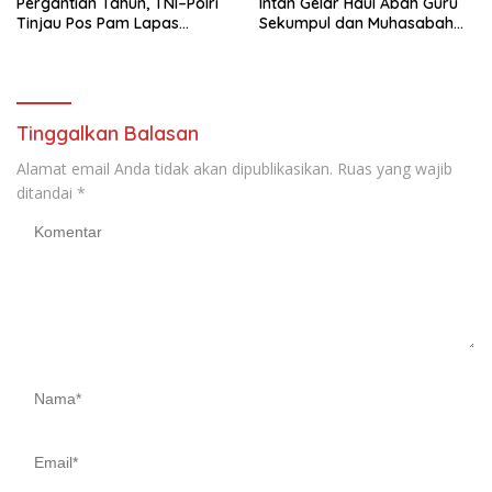
Pergantian Tahun, TNI–Polri
Intan Gelar Haul Abah Guru
Tinjau Pos Pam Lapas
Sekumpul dan Muhasabah
Narkotika Karang Intan
Akhir Tahun
Tinggalkan Balasan
Alamat email Anda tidak akan dipublikasikan.
Ruas yang wajib
ditandai
*