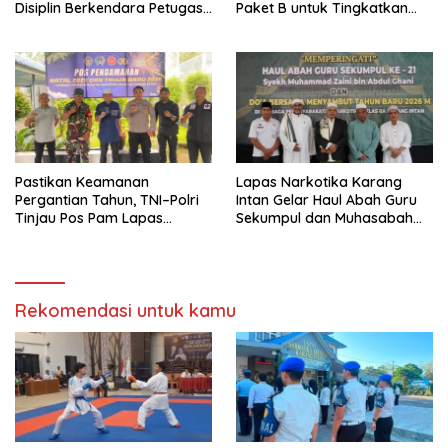
Disiplin Berkendara Petugas
Paket B untuk Tingkatkan
lewat OPDISTIB
Kualitas Warga Binaan
Pastikan Keamanan
Lapas Narkotika Karang
Pergantian Tahun, TNI–Polri
Intan Gelar Haul Abah Guru
Tinjau Pos Pam Lapas
Sekumpul dan Muhasabah
Narkotika Karang Intan
Akhir Tahun
Rekomendasi untuk kamu