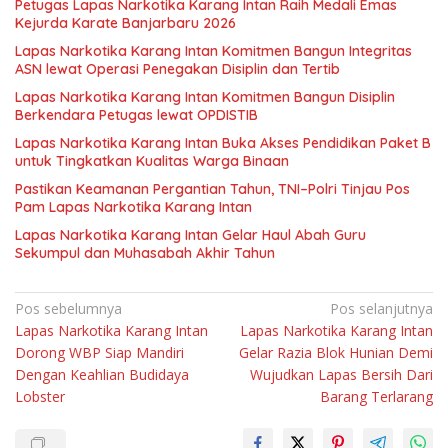
Petugas Lapas Narkotika Karang Intan Raih Medali Emas
Kejurda Karate Banjarbaru 2026
Lapas Narkotika Karang Intan Komitmen Bangun Integritas
ASN lewat Operasi Penegakan Disiplin dan Tertib
Lapas Narkotika Karang Intan Komitmen Bangun Disiplin
Berkendara Petugas lewat OPDISTIB
Lapas Narkotika Karang Intan Buka Akses Pendidikan Paket B
untuk Tingkatkan Kualitas Warga Binaan
Pastikan Keamanan Pergantian Tahun, TNI–Polri Tinjau Pos
Pam Lapas Narkotika Karang Intan
Lapas Narkotika Karang Intan Gelar Haul Abah Guru
Sekumpul dan Muhasabah Akhir Tahun
Navigasi
Pos sebelumnya
Pos selanjutnya
Lapas Narkotika Karang Intan
Lapas Narkotika Karang Intan
pos
Dorong WBP Siap Mandiri
Gelar Razia Blok Hunian Demi
Dengan Keahlian Budidaya
Wujudkan Lapas Bersih Dari
Lobster
Barang Terlarang