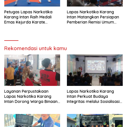
Petugas Lapas Narkotika
Lapas Narkotika Karang
Karang Intan Raih Medali
Intan Matangkan Persiapan
Emas Kejurda Karate
Pemberian Remisi Umum
Banjarbaru 2026
2026 Jelang HUT Ke-81 RI
Rekomendasi untuk kamu
Layanan Perpustakaan
Lapas Narkotika Karang
Lapas Narkotika Karang
Intan Perkuat Budaya
Intan Dorong Warga Binaan
Integritas melalui Sosialisasi
Gemar Membaca dan
Konflik Kepentingan dan
Menambah Wawasan
LHKAN