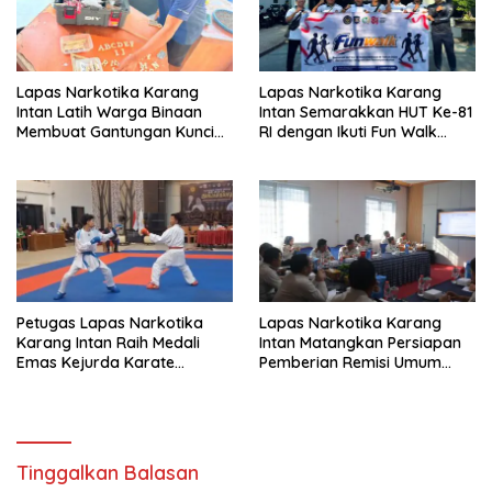
Lapas Narkotika Karang
Lapas Narkotika Karang
Intan Latih Warga Binaan
Intan Semarakkan HUT Ke-81
Membuat Gantungan Kunci
RI dengan Ikuti Fun Walk
Huruf dari Bambu
Kanwil Ditjenpas Kalimantan
Selatan
Petugas Lapas Narkotika
Lapas Narkotika Karang
Karang Intan Raih Medali
Intan Matangkan Persiapan
Emas Kejurda Karate
Pemberian Remisi Umum
Banjarbaru 2026
2026 Jelang HUT Ke-81 RI
Tinggalkan Balasan