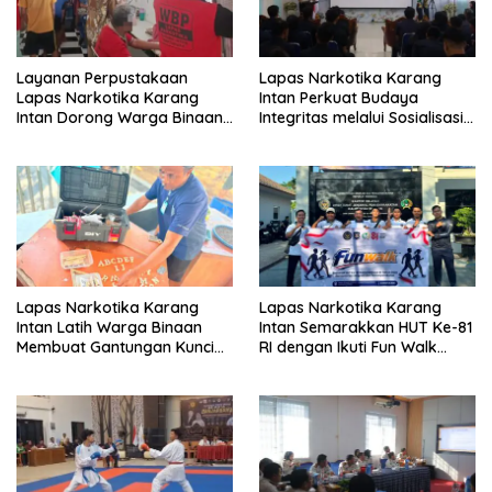
Layanan Perpustakaan
Lapas Narkotika Karang
Lapas Narkotika Karang
Intan Perkuat Budaya
Intan Dorong Warga Binaan
Integritas melalui Sosialisasi
Gemar Membaca dan
Konflik Kepentingan dan
Menambah Wawasan
LHKAN
Lapas Narkotika Karang
Lapas Narkotika Karang
Intan Latih Warga Binaan
Intan Semarakkan HUT Ke-81
Membuat Gantungan Kunci
RI dengan Ikuti Fun Walk
Huruf dari Bambu
Kanwil Ditjenpas Kalimantan
Selatan