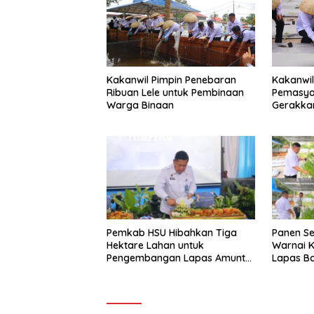
Kakanwil Pimpin Penebaran
Kakanwil
Ribuan Lele untuk Pembinaan
Pemasya
Warga Binaan
Gerakka
Pertania
Banjarm
Pemkab HSU Hibahkan Tiga
Panen Se
Hektare Lahan untuk
Warnai K
Pengembangan Lapas Amuntai
Lapas B
pada Tasyakuran Hari Bakti