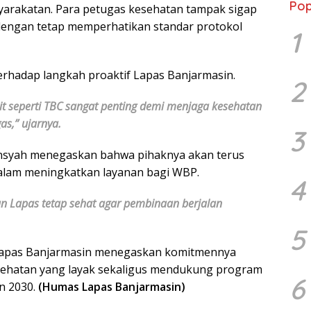
Pop
yarakatan. Para petugas kesehatan tampak sigap
engan tetap memperhatikan standar protokol
1
rhadap langkah proaktif Lapas Banjarmasin.
2
t seperti TBC sangat penting demi menjaga kesehatan
s,” ujarnya.
3
ansyah menegaskan bahwa pihaknya akan terus
dalam meningkatkan layanan bagi WBP.
4
 Lapas tetap sehat agar pembinaan berjalan
5
, Lapas Banjarmasin menegaskan komitmennya
sehatan yang layak sekaligus mendukung program
6
n 2030.
(Humas Lapas Banjarmasin)