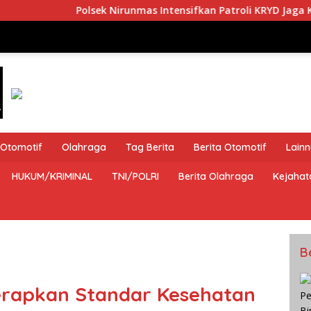
lsek Nirunmas Intensifkan Patroli KRYD Jaga Kamtibmas
Otomotif
Olahraga
Tag Berita
Berita Otomotif
Lain
HUKUM/KRIMINAL
TNI/POLRI
Berita Olahraga
Kejahat
B
erapkan Standar Kesehatan