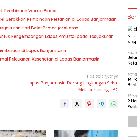
tuk Pembinaan Warga Binaan
Ber
sel Gerakkan Pembinaan Pertanian di Lapas Banjarmasin
asyakuran Hari Bakti Pemasyarakatan
 untuk Pengembangan Lapas Amuntai pada Tasyakuran
Pembinaan di Lapas Banjarmasin
Febru
Jel
nai Pelayanan Kesehatan di Lapas Banjarmasin
Keta
Bero
Maret
Pos selanjutnya
14 T
Lapas Banjarmasin Dorong Lingkungan Sehat
Bent
Melalui Skrining TBC
Maret
2 Ha
Pant