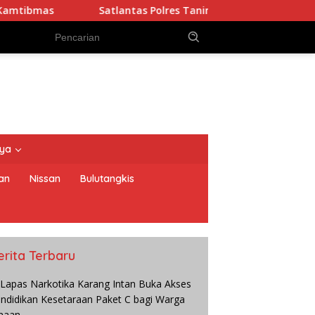
Satlantas Polres Tanimbar Intensifkan Pengaturan Lalu Linta
nya
an
Nissan
Bulutangkis
erita Terbaru