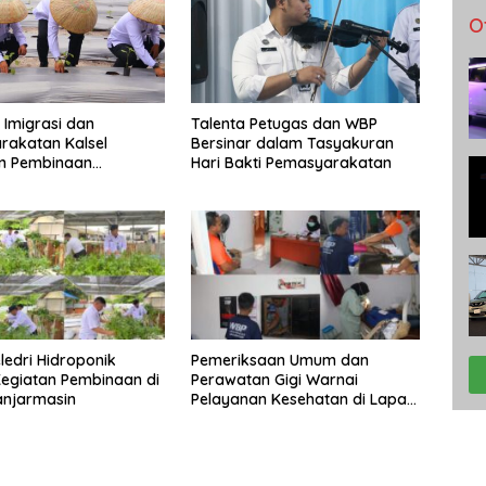
O
 Imigrasi dan
Talenta Petugas dan WBP
rakatan Kalsel
Bersinar dalam Tasyakuran
n Pembinaan
Hari Bakti Pemasyarakatan
n di Lapas
asin
ledri Hidroponik
Pemeriksaan Umum dan
egiatan Pembinaan di
Perawatan Gigi Warnai
anjarmasin
Pelayanan Kesehatan di Lapas
Banjarmasin