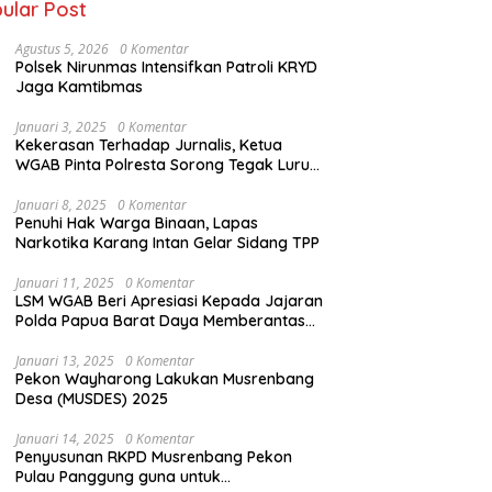
ular Post
Agustus 5, 2026
0 Komentar
Polsek Nirunmas Intensifkan Patroli KRYD
Jaga Kamtibmas
Januari 3, 2025
0 Komentar
Kekerasan Terhadap Jurnalis, Ketua
WGAB Pinta Polresta Sorong Tegak Lurus
Terhadap Hukum
Januari 8, 2025
0 Komentar
Penuhi Hak Warga Binaan, Lapas
Narkotika Karang Intan Gelar Sidang TPP
Januari 11, 2025
0 Komentar
LSM WGAB Beri Apresiasi Kepada Jajaran
Polda Papua Barat Daya Memberantas
Mafia-Mafia Ilegal Loging dan Ilegal
Mining
Januari 13, 2025
0 Komentar
Pekon Wayharong Lakukan Musrenbang
Desa (MUSDES) 2025
Januari 14, 2025
0 Komentar
Penyusunan RKPD Musrenbang Pekon
Pulau Panggung guna untuk