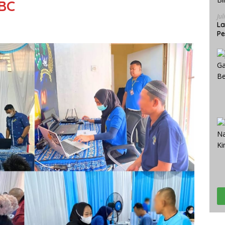
TBC
Jul
La
Pe
Bi