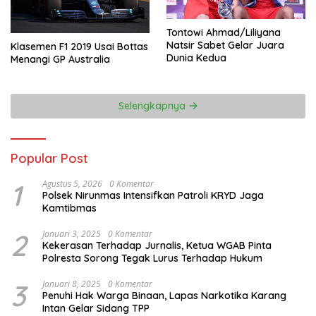
Tontowi Ahmad/Liliyana
Natsir Sabet Gelar Juara
Klasemen F1 2019 Usai Bottas
Dunia Kedua
Menangi GP Australia
Selengkapnya
Popular Post
1
Agustus 5, 2026
0 Komentar
Polsek Nirunmas Intensifkan Patroli KRYD Jaga
Kamtibmas
2
Januari 3, 2025
0 Komentar
Kekerasan Terhadap Jurnalis, Ketua WGAB Pinta
Polresta Sorong Tegak Lurus Terhadap Hukum
3
Januari 8, 2025
0 Komentar
Penuhi Hak Warga Binaan, Lapas Narkotika Karang
Intan Gelar Sidang TPP