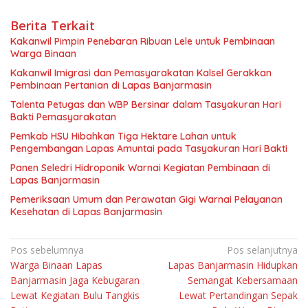
Berita Terkait
Kakanwil Pimpin Penebaran Ribuan Lele untuk Pembinaan
Warga Binaan
Kakanwil Imigrasi dan Pemasyarakatan Kalsel Gerakkan
Pembinaan Pertanian di Lapas Banjarmasin
Talenta Petugas dan WBP Bersinar dalam Tasyakuran Hari
Bakti Pemasyarakatan
Pemkab HSU Hibahkan Tiga Hektare Lahan untuk
Pengembangan Lapas Amuntai pada Tasyakuran Hari Bakti
Panen Seledri Hidroponik Warnai Kegiatan Pembinaan di
Lapas Banjarmasin
Pemeriksaan Umum dan Perawatan Gigi Warnai Pelayanan
Kesehatan di Lapas Banjarmasin
Navigasi
Pos sebelumnya
Pos selanjutnya
Warga Binaan Lapas
Lapas Banjarmasin Hidupkan
pos
Banjarmasin Jaga Kebugaran
Semangat Kebersamaan
Lewat Kegiatan Bulu Tangkis
Lewat Pertandingan Sepak