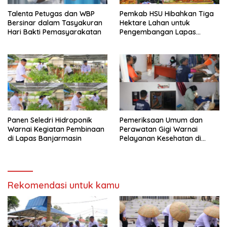
Talenta Petugas dan WBP
Pemkab HSU Hibahkan Tiga
Bersinar dalam Tasyakuran
Hektare Lahan untuk
Hari Bakti Pemasyarakatan
Pengembangan Lapas
Amuntai pada Tasyakuran
Hari Bakti
Panen Seledri Hidroponik
Pemeriksaan Umum dan
Warnai Kegiatan Pembinaan
Perawatan Gigi Warnai
di Lapas Banjarmasin
Pelayanan Kesehatan di
Lapas Banjarmasin
Rekomendasi untuk kamu