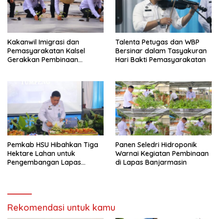
Kakanwil Imigrasi dan
Talenta Petugas dan WBP
Pemasyarakatan Kalsel
Bersinar dalam Tasyakuran
Gerakkan Pembinaan
Hari Bakti Pemasyarakatan
Pertanian di Lapas
Banjarmasin
Pemkab HSU Hibahkan Tiga
Panen Seledri Hidroponik
Hektare Lahan untuk
Warnai Kegiatan Pembinaan
Pengembangan Lapas
di Lapas Banjarmasin
Amuntai pada Tasyakuran
Hari Bakti
Rekomendasi untuk kamu