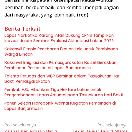
berubah, berbuat baik, dan kembali menjadi bagian
dari masyarakat yang lebih baik.
(red)
Berita Terkait
Lapas Narkotika Karang Intan Dukung CPNS Tampilkan
Inovasi dalam Seminar Evaluasi Aktualisasi Latsar 2026
Kakanwil Pimpin Penebaran Ribuan Lele untuk Pembinaan
Warga Binaan
Kakanwil Imigrasi dan Pemasyarakatan Kalsel Gerakkan
Pembinaan Pertanian di Lapas Banjarmasin
Talenta Petugas dan WBP Bersinar dalam Tasyakuran Hari
Bakti Pemasyarakatan
Pemkab HSU Hibahkan Tiga Hektare Lahan untuk
Pengembangan Lapas Amuntai pada Tasyakuran Hari Bakti
Panen Seledri Hidroponik Warnai Kegiatan Pembinaan di
Lapas Banjarmasin
Navigasi
Pos sebelumnya
Pos selanjutnya
Kalapas Banjarmasin Hadiri
Tekun Belajar Tajwid, Warga