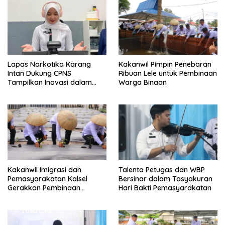
Lapas Narkotika Karang
Kakanwil Pimpin Penebaran
Intan Dukung CPNS
Ribuan Lele untuk Pembinaan
Tampilkan Inovasi dalam
Warga Binaan
Seminar Evaluasi Aktualisasi
Latsar 2026
Kakanwil Imigrasi dan
Talenta Petugas dan WBP
Pemasyarakatan Kalsel
Bersinar dalam Tasyakuran
Gerakkan Pembinaan
Hari Bakti Pemasyarakatan
Pertanian di Lapas
Banjarmasin