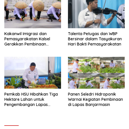
Kakanwil Imigrasi dan
Talenta Petugas dan WBP
Pemasyarakatan Kalsel
Bersinar dalam Tasyakuran
Gerakkan Pembinaan
Hari Bakti Pemasyarakatan
Pertanian di Lapas
Banjarmasin
Pemkab HSU Hibahkan Tiga
Panen Seledri Hidroponik
Hektare Lahan untuk
Warnai Kegiatan Pembinaan
Pengembangan Lapas
di Lapas Banjarmasin
Amuntai pada Tasyakuran
Hari Bakti