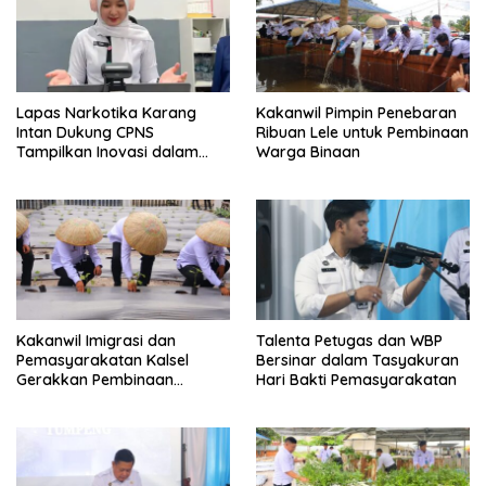
Lapas Narkotika Karang
Kakanwil Pimpin Penebaran
Intan Dukung CPNS
Ribuan Lele untuk Pembinaan
Tampilkan Inovasi dalam
Warga Binaan
Seminar Evaluasi Aktualisasi
Latsar 2026
Kakanwil Imigrasi dan
Talenta Petugas dan WBP
Pemasyarakatan Kalsel
Bersinar dalam Tasyakuran
Gerakkan Pembinaan
Hari Bakti Pemasyarakatan
Pertanian di Lapas
Banjarmasin