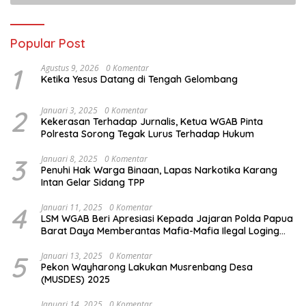
Popular Post
1
Agustus 9, 2026
0 Komentar
Ketika Yesus Datang di Tengah Gelombang
2
Januari 3, 2025
0 Komentar
Kekerasan Terhadap Jurnalis, Ketua WGAB Pinta
Polresta Sorong Tegak Lurus Terhadap Hukum
3
Januari 8, 2025
0 Komentar
Penuhi Hak Warga Binaan, Lapas Narkotika Karang
Intan Gelar Sidang TPP
4
Januari 11, 2025
0 Komentar
LSM WGAB Beri Apresiasi Kepada Jajaran Polda Papua
Barat Daya Memberantas Mafia-Mafia Ilegal Loging
dan Ilegal Mining
5
Januari 13, 2025
0 Komentar
Pekon Wayharong Lakukan Musrenbang Desa
(MUSDES) 2025
Januari 14, 2025
0 Komentar