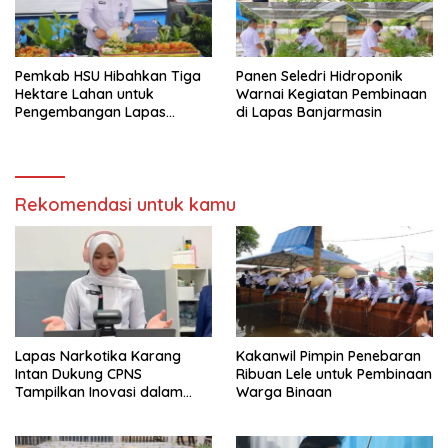
Pemkab HSU Hibahkan Tiga
Panen Seledri Hidroponik
Hektare Lahan untuk
Warnai Kegiatan Pembinaan
Pengembangan Lapas
di Lapas Banjarmasin
Amuntai pada Tasyakuran
Hari Bakti
Rekomendasi untuk kamu
Lapas Narkotika Karang
Kakanwil Pimpin Penebaran
Intan Dukung CPNS
Ribuan Lele untuk Pembinaan
Tampilkan Inovasi dalam
Warga Binaan
Seminar Evaluasi Aktualisasi
Latsar 2026