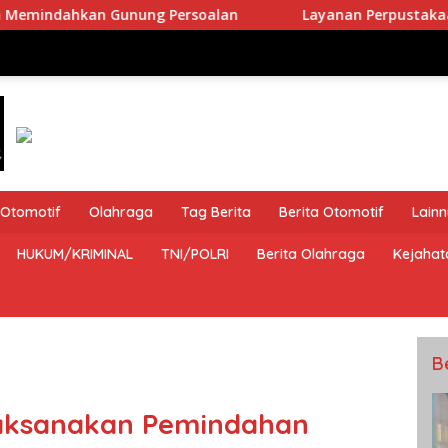
ng Persoalan
Layanan Perpustakaan Lapas Narkotik
Otomotif
Olahraga
Tag Berita
Berita Otomotif
Lain
HUKUM/KRIMINAL
TNI/POLRI
Berita Olahraga
Kejahat
B
aksanakan Pemindahan