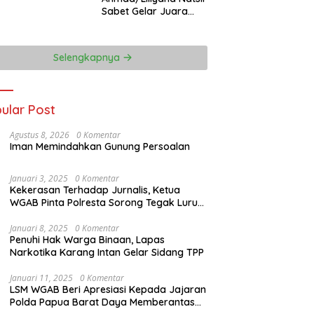
Sabet Gelar Juara
Dunia Kedua
Selengkapnya
ular Post
Agustus 8, 2026
0 Komentar
Iman Memindahkan Gunung Persoalan
Januari 3, 2025
0 Komentar
Kekerasan Terhadap Jurnalis, Ketua
WGAB Pinta Polresta Sorong Tegak Lurus
Terhadap Hukum
Januari 8, 2025
0 Komentar
Penuhi Hak Warga Binaan, Lapas
Narkotika Karang Intan Gelar Sidang TPP
Januari 11, 2025
0 Komentar
LSM WGAB Beri Apresiasi Kepada Jajaran
Polda Papua Barat Daya Memberantas