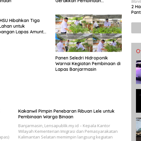
inaan
Gerakkan Pembinaan
Maret
Pertanian di Lapas
2 Ha
Banjarmasin
Pant
HSU Hibahkan Tiga
Lahan untuk
angan Lapas Amuntai
yakuran Hari Bakti
O
Panen Seledri Hidroponik
Warnai Kegiatan Pembinaan di
Lapas Banjarmasin
S
Kakanwil Pimpin Penebaran Ribuan Lele untuk
Pembinaan Warga Binaan
Banjarmasin, Lensapublik.my.id – Kepala Kantor
Wilayah Kementerian Imigrasi dan Pemasyarakatan
apas)
Kalimantan Selatan memimpin langsung kegiatan