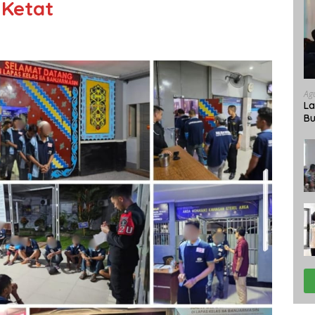
Ketat
Ag
La
Bu
Ke