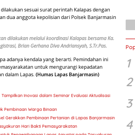
ilakukan sesuai surat perintah Kalapas dengan
an dua anggota kepolisian dari Polsek Banjarmasin
an dilakukan melalui koordinasi Kalapas bersama Ka.
gistrasi, Brian Gerhana Diva Andriansyah, S.Tr.Pas.
Pop
1
pa adanya kendala yang berarti. Pemindahan ini
 pemasyarakatan untuk mengurangi kepadatan
an dalam Lapas.
(Humas Lapas Banjarmasin)
2
Tampilkan Inovasi dalam Seminar Evaluasi Aktualisasi
3
tuk Pembinaan Warga Binaan
sel Gerakkan Pembinaan Pertanian di Lapas Banjarmasin
4
asyakuran Hari Bakti Pemasyarakatan
 untuk Pengembangan Lapas Amuntai pada Tasyakuran