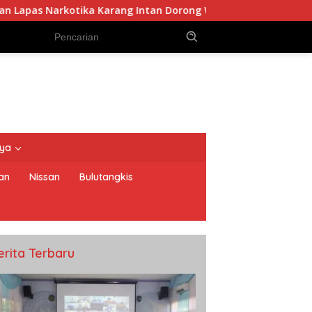
a Karang Intan Dorong Warga Binaan Gemar Membaca dan Me
nya
an
Nissan
Bulutangkis
erita Terbaru