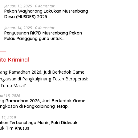
Mafia-Mafia Ilegal Loging dan Ilegal
Mining
Januari 13, 2025
0 Komentar
Pekon Wayharong Lakukan Musrenbang
Desa (MUSDES) 2025
Januari 14, 2025
0 Komentar
Penyusunan RKPD Musrenbang Pekon
Pulau Panggung guna untuk
Meningkatkan kualitas kerja Tahun 2025-
2026
ita Kriminal
ari 18, 2026
ang Ramadhan 2026, Judi Berkedok Game
ngkasan di Pangkalpinang Tetap
perasi: APH Tutup Mata?
 16, 2019
ahun Terbunuhnya Munir, Polri Didesak
uk Tim Khusus