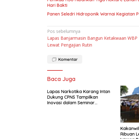
Hari Bakti
Panen Seledri Hidroponik Warnai Kegiatan 
Navigasi
Pos sebelumnya
Lapas Banjarmasin Bangun Ketakwaan WBP
pos
Lewat Pengajian Rutin
Komentar
Baca Juga
Lapas Narkotika Karang Intan
Dukung CPNS Tampilkan
Inovasi dalam Seminar
Evaluasi Aktualisasi Latsar
2026
Kakanwil
Ribuan L