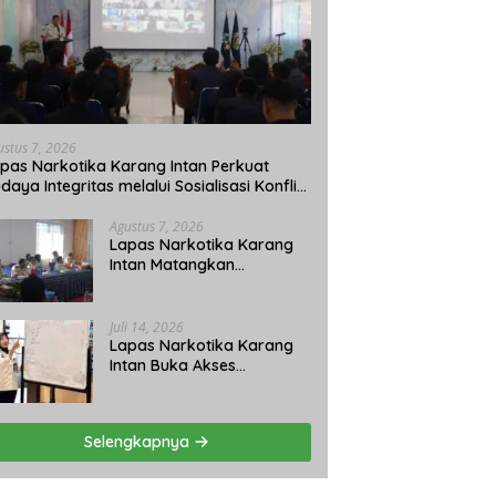
ustus 7, 2026
pas Narkotika Karang Intan Perkuat
daya Integritas melalui Sosialisasi Konflik
pentingan dan LHKAN
Agustus 7, 2026
Lapas Narkotika Karang
Intan Matangkan
Persiapan Pemberian
Remisi Umum 2026 Jelang
HUT Ke-81 RI
Juli 14, 2026
Lapas Narkotika Karang
Intan Buka Akses
Pendidikan Kesetaraan
Paket C bagi Warga
Binaan
Selengkapnya