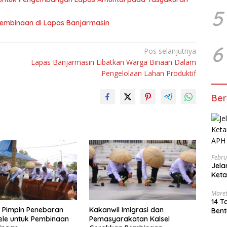
5
Pembinaan di Lapas Banjarmasin
6
Pos selanjutnya
Lapas Banjarmasin Libatkan Warga Binaan Dalam
Pengelolaan Lahan Produktif
Ber
Febru
Jel
Keta
Bero
Maret
14 T
 Pimpin Penebaran
Kakanwil Imigrasi dan
Bent
ele untuk Pembinaan
Pemasyarakatan Kalsel