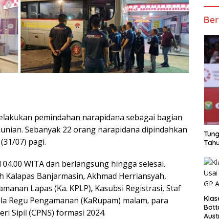
Ber
melakukan pemindahan narapidana sebagai bagian
unian. Sebanyak 22 orang narapidana dipindahkan
Tung
(31/07) pagi.
Tahu
 04.00 WITA dan berlangsung hingga selesai.
eh Kalapas Banjarmasin, Akhmad Herriansyah,
manan Lapas (Ka. KPLP), Kasubsi Registrasi, Staf
Klas
epala Regu Pengamanan (KaRupam) malam, para
Bott
ri Sipil (CPNS) formasi 2024.
Aust