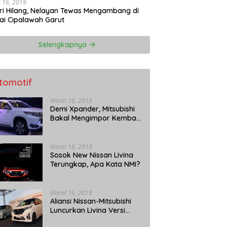
 16, 2019
ri Hilang, Nelayan Tewas Mengambang di
ai Cipalawah Garut
Selengkapnya
tomotif
Maret 16, 2019
Demi Xpander, Mitsubishi
Bakal Mengimpor Kembali
Pajero Sport
Maret 16, 2019
Sosok New Nissan Livina
Terungkap, Apa Kata NMI?
Maret 16, 2019
Aliansi Nissan-Mitsubishi
Luncurkan Livina Versi
Mungil