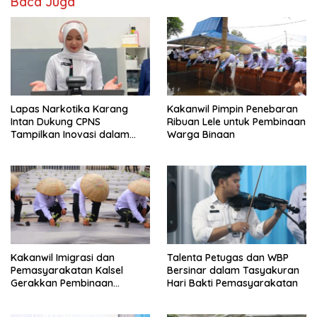
Baca Juga
Lapas Narkotika Karang
Kakanwil Pimpin Penebaran
Intan Dukung CPNS
Ribuan Lele untuk Pembinaan
Tampilkan Inovasi dalam
Warga Binaan
Seminar Evaluasi Aktualisasi
Latsar 2026
Kakanwil Imigrasi dan
Talenta Petugas dan WBP
Pemasyarakatan Kalsel
Bersinar dalam Tasyakuran
Gerakkan Pembinaan
Hari Bakti Pemasyarakatan
Pertanian di Lapas
Banjarmasin