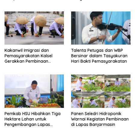
Seminar Evaluasi Aktualisasi
Latsar 2026
Kakanwil Imigrasi dan
Talenta Petugas dan WBP
Pemasyarakatan Kalsel
Bersinar dalam Tasyakuran
Gerakkan Pembinaan
Hari Bakti Pemasyarakatan
Pertanian di Lapas
Banjarmasin
Pemkab HSU Hibahkan Tiga
Panen Seledri Hidroponik
Hektare Lahan untuk
Warnai Kegiatan Pembinaan
Pengembangan Lapas
di Lapas Banjarmasin
Amuntai pada Tasyakuran