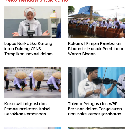
Lapas Narkotika Karang
Kakanwil Pimpin Penebaran
Intan Dukung CPNS
Ribuan Lele untuk Pembinaan
Tampilkan Inovasi dalam
Warga Binaan
Seminar Evaluasi Aktualisasi
Latsar 2026
Kakanwil Imigrasi dan
Talenta Petugas dan WBP
Pemasyarakatan Kalsel
Bersinar dalam Tasyakuran
Gerakkan Pembinaan
Hari Bakti Pemasyarakatan
Pertanian di Lapas
Banjarmasin