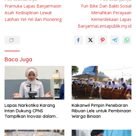
Navigasi
Pramuka Lapas Banjarmasin
Fun Bike Dan Bakti Sosial
pos
Asah Kedisiplinan Lewat
Meriahkan Perayaan
Latihan Yel-Yel dan Pionering
Kemerdekaan Lapas
BanjarmaLensapublik.my.id
Baca Juga
Lapas Narkotika Karang
Kakanwil Pimpin Penebaran
Intan Dukung CPNS
Ribuan Lele untuk Pembinaan
Tampilkan Inovasi dalam
Warga Binaan
Seminar Evaluasi Aktualisasi
Latsar 2026