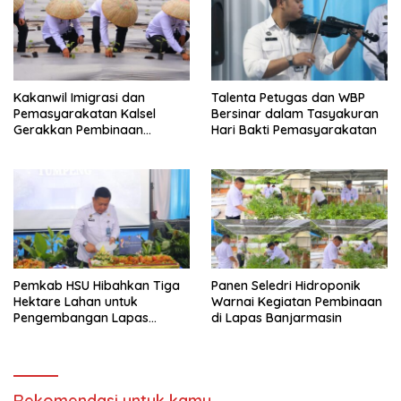
Kakanwil Imigrasi dan
Talenta Petugas dan WBP
Pemasyarakatan Kalsel
Bersinar dalam Tasyakuran
Gerakkan Pembinaan
Hari Bakti Pemasyarakatan
Pertanian di Lapas
Banjarmasin
Pemkab HSU Hibahkan Tiga
Panen Seledri Hidroponik
Hektare Lahan untuk
Warnai Kegiatan Pembinaan
Pengembangan Lapas
di Lapas Banjarmasin
Amuntai pada Tasyakuran
Hari Bakti
Rekomendasi untuk kamu