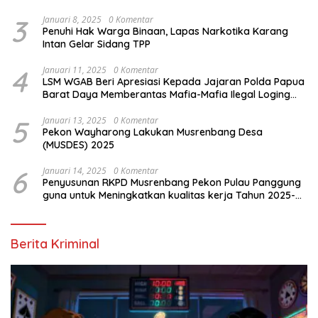
3
Januari 8, 2025
0 Komentar
Penuhi Hak Warga Binaan, Lapas Narkotika Karang
Intan Gelar Sidang TPP
4
Januari 11, 2025
0 Komentar
LSM WGAB Beri Apresiasi Kepada Jajaran Polda Papua
Barat Daya Memberantas Mafia-Mafia Ilegal Loging
dan Ilegal Mining
5
Januari 13, 2025
0 Komentar
Pekon Wayharong Lakukan Musrenbang Desa
(MUSDES) 2025
6
Januari 14, 2025
0 Komentar
Penyusunan RKPD Musrenbang Pekon Pulau Panggung
guna untuk Meningkatkan kualitas kerja Tahun 2025-
2026
Berita Kriminal