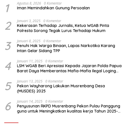
1
Agustus 8, 2026
0 Komentar
Iman Memindahkan Gunung Persoalan
2
Januari 3, 2025
0 Komentar
Kekerasan Terhadap Jurnalis, Ketua WGAB Pinta
Polresta Sorong Tegak Lurus Terhadap Hukum
3
Januari 8, 2025
0 Komentar
Penuhi Hak Warga Binaan, Lapas Narkotika Karang
Intan Gelar Sidang TPP
4
Januari 11, 2025
0 Komentar
LSM WGAB Beri Apresiasi Kepada Jajaran Polda Papua
Barat Daya Memberantas Mafia-Mafia Ilegal Loging
dan Ilegal Mining
5
Januari 13, 2025
0 Komentar
Pekon Wayharong Lakukan Musrenbang Desa
(MUSDES) 2025
6
Januari 14, 2025
0 Komentar
Penyusunan RKPD Musrenbang Pekon Pulau Panggung
guna untuk Meningkatkan kualitas kerja Tahun 2025-
2026