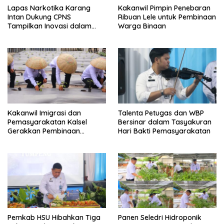
Lapas Narkotika Karang
Kakanwil Pimpin Penebaran
Intan Dukung CPNS
Ribuan Lele untuk Pembinaan
Tampilkan Inovasi dalam
Warga Binaan
Seminar Evaluasi Aktualisasi
Latsar 2026
Kakanwil Imigrasi dan
Talenta Petugas dan WBP
Pemasyarakatan Kalsel
Bersinar dalam Tasyakuran
Gerakkan Pembinaan
Hari Bakti Pemasyarakatan
Pertanian di Lapas
Banjarmasin
Pemkab HSU Hibahkan Tiga
Panen Seledri Hidroponik