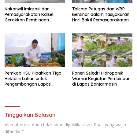
Kakanwil Imigrasi dan
Talenta Petugas dan WBP
Pemasyarakatan Kalsel
Bersinar dalam Tasyakuran
Gerakkan Pembinaan
Hari Bakti Pemasyarakatan
Pertanian di Lapas
Banjarmasin
Pemkab HSU Hibahkan Tiga
Panen Seledri Hidroponik
Hektare Lahan untuk
Warnai Kegiatan Pembinaan
Pengembangan Lapas
di Lapas Banjarmasin
Amuntai pada Tasyakuran
Hari Bakti
Tinggalkan Balasan
Alamat email Anda tidak akan dipublikasikan.
Ruas yang wajib
ditandai
*