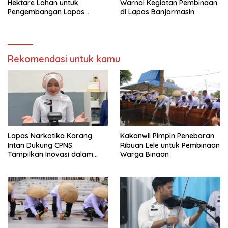
Hektare Lahan untuk
Warnai Kegiatan Pembinaan
Pengembangan Lapas
di Lapas Banjarmasin
Amuntai pada Tasyakuran
Hari Bakti
Rekomendasi untuk kamu
Lapas Narkotika Karang
Kakanwil Pimpin Penebaran
Intan Dukung CPNS
Ribuan Lele untuk Pembinaan
Tampilkan Inovasi dalam
Warga Binaan
Seminar Evaluasi Aktualisasi
Latsar 2026