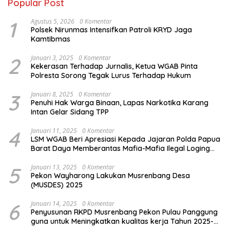
Popular Post
1
Agustus 5, 2026
0 Komentar
Polsek Nirunmas Intensifkan Patroli KRYD Jaga
Kamtibmas
2
Januari 3, 2025
0 Komentar
Kekerasan Terhadap Jurnalis, Ketua WGAB Pinta
Polresta Sorong Tegak Lurus Terhadap Hukum
3
Januari 8, 2025
0 Komentar
Penuhi Hak Warga Binaan, Lapas Narkotika Karang
Intan Gelar Sidang TPP
4
Januari 11, 2025
0 Komentar
LSM WGAB Beri Apresiasi Kepada Jajaran Polda Papua
Barat Daya Memberantas Mafia-Mafia Ilegal Loging
dan Ilegal Mining
5
Januari 13, 2025
0 Komentar
Pekon Wayharong Lakukan Musrenbang Desa
(MUSDES) 2025
6
Januari 14, 2025
0 Komentar
Penyusunan RKPD Musrenbang Pekon Pulau Panggung
guna untuk Meningkatkan kualitas kerja Tahun 2025-