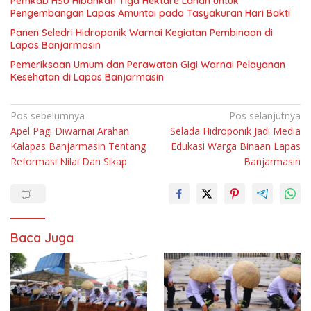
Pemkab HSU Hibahkan Tiga Hektare Lahan untuk
Pengembangan Lapas Amuntai pada Tasyakuran Hari Bakti
Panen Seledri Hidroponik Warnai Kegiatan Pembinaan di
Lapas Banjarmasin
Pemeriksaan Umum dan Perawatan Gigi Warnai Pelayanan
Kesehatan di Lapas Banjarmasin
Navigasi
Pos sebelumnya
Pos selanjutnya
Apel Pagi Diwarnai Arahan
Selada Hidroponik Jadi Media
pos
Kalapas Banjarmasin Tentang
Edukasi Warga Binaan Lapas
Reformasi Nilai Dan Sikap
Banjarmasin
Baca Juga