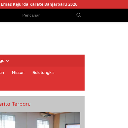
 Banjarbaru 2026
Lapas Narkotika Karang Intan Matang
nya
an
Nissan
Bulutangkis
erita Terbaru