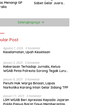
as Menangi GP
Sabet Gelar Juara
ralia
Dunia Kedua
Selengkapnya
ular Post
Agustus 7, 2026
0 Komentar
Keselamatan, Upah Kesetiaan
Januari 3, 2025
0 Komentar
Kekerasan Terhadap Jurnalis, Ketua
WGAB Pinta Polresta Sorong Tegak Lurus
Terhadap Hukum
Januari 8, 2025
0 Komentar
Penuhi Hak Warga Binaan, Lapas
Narkotika Karang Intan Gelar Sidang TPP
Januari 11, 2025
0 Komentar
LSM WGAB Beri Apresiasi Kepada Jajaran
Polda Papua Barat Daya Memberantas