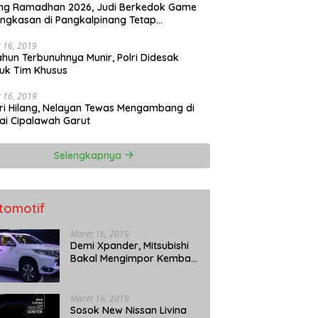
ang Ramadhan 2026, Judi Berkedok Game
ngkasan di Pangkalpinang Tetap
perasi: APH Tutup Mata?
 16, 2019
ahun Terbunuhnya Munir, Polri Didesak
uk Tim Khusus
 16, 2019
ri Hilang, Nelayan Tewas Mengambang di
ai Cipalawah Garut
Selengkapnya
tomotif
Maret 16, 2019
Demi Xpander, Mitsubishi
Bakal Mengimpor Kembali
Pajero Sport
Maret 16, 2019
Sosok New Nissan Livina