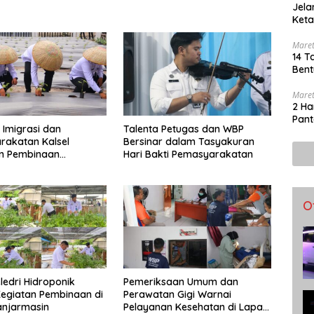
Jel
Keta
Bero
Maret
14 T
Bent
Maret
2 Ha
Pant
 Imigrasi dan
Talenta Petugas dan WBP
rakatan Kalsel
Bersinar dalam Tasyakuran
n Pembinaan
Hari Bakti Pemasyarakatan
n di Lapas
asin
O
ledri Hidroponik
Pemeriksaan Umum dan
egiatan Pembinaan di
Perawatan Gigi Warnai
anjarmasin
Pelayanan Kesehatan di Lapas