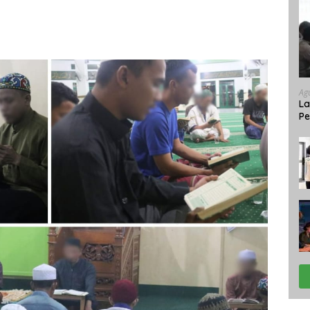
Ag
La
Pe
Je