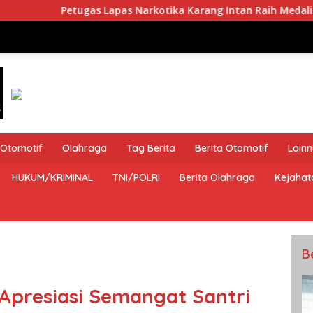
apas Narkotika Karang Intan Raih Medali Emas Kejurda Karate
Otomotif
Olahraga
Tag Berita
Berita Otomotif
Lain
HUKUM/KRIMINAL
TNI/POLRI
Berita Olahraga
Kejahat
B
Apresiasi Semangat Santri