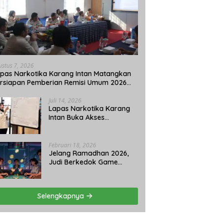
ustus 7, 2026
pas Narkotika Karang Intan Matangkan
rsiapan Pemberian Remisi Umum 2026
lang HUT Ke-81 RI
Juli 14, 2026
Lapas Narkotika Karang
Intan Buka Akses
Pendidikan Kesetaraan
Paket C bagi Warga
Binaan
Februari 18, 2026
Jelang Ramadhan 2026,
Judi Berkedok Game
Ketangkasan di
Pangkalpinang Tetap
Beroperasi: APH Tutup
Selengkapnya
Mata?