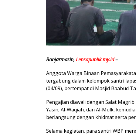
Banjarmasin,
Lensapublik.my.id
–
Anggota Warga Binaan Pemasyarakatan
tergabung dalam kelompok santri lapa
(04/09), bertempat di Masjid Baabud T
Pengajian diawali dengan Salat Magri
Yasin, Al-Waqiah, dan Al-Mulk, kemudia
berlangsung dengan khidmat serta pe
Selama kegiatan, para santri WBP me