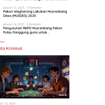
Mafia-Mafia Ilegal Loging dan Ilegal
Mining
Januari 13, 2025
0 Komentar
Pekon Wayharong Lakukan Musrenbang
Desa (MUSDES) 2025
Januari 14, 2025
0 Komentar
Penyusunan RKPD Musrenbang Pekon
Pulau Panggung guna untuk
Meningkatkan kualitas kerja Tahun 2025-
2026
ita Kriminal
ari 18, 2026