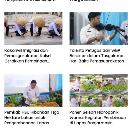
Seminar Evaluasi Aktualisasi
Latsar 2026
Kakanwil Imigrasi dan
Talenta Petugas dan WBP
Pemasyarakatan Kalsel
Bersinar dalam Tasyakuran
Gerakkan Pembinaan
Hari Bakti Pemasyarakatan
Pertanian di Lapas
Banjarmasin
Pemkab HSU Hibahkan Tiga
Panen Seledri Hidroponik
Hektare Lahan untuk
Warnai Kegiatan Pembinaan
Pengembangan Lapas
di Lapas Banjarmasin
Amuntai pada Tasyakuran