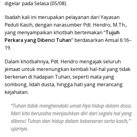
digelar pada Selasa (05/08).
Ibadah kali ini merupakan pelayanan dari Yayasan
Peduli Kasih, dengan narasumber Pdt. Hendro, M.Th.,
yang menyampaikan khotbah bertemakan “
Tujuh
Perkara yang Dibenci Tuhan
” berdasarkan Amsal 6:16–
19.
Dalam khotbahnya, Pdt. Hendro mengajak seluruh
jemaat untuk merenungkan kembali hal-hal yang tidak
berkenan di hadapan Tuhan, seperti mata yang
sombong, lidah dusta, hingga hati yang merancang
kejahatan.
“Tuhan tidak menghendaki umat-Nya hidup dalam dosa.
Mari kita berusaha menjauhkan diri dari segala hal yang
dibenci Tuhan dan hidup dalam kebenaran serta kasih,”
ujarnya.