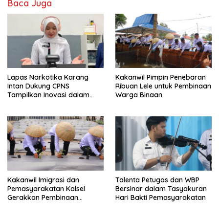
Baca Juga
Lapas Narkotika Karang
Kakanwil Pimpin Penebaran
Intan Dukung CPNS
Ribuan Lele untuk Pembinaan
Tampilkan Inovasi dalam
Warga Binaan
Seminar Evaluasi Aktualisasi
Latsar 2026
Kakanwil Imigrasi dan
Talenta Petugas dan WBP
Pemasyarakatan Kalsel
Bersinar dalam Tasyakuran
Gerakkan Pembinaan
Hari Bakti Pemasyarakatan
Pertanian di Lapas
Banjarmasin