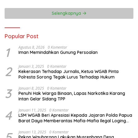
Selengkapnya
Popular Post
1
Agustus 8, 2026
0 Komentar
Iman Memindahkan Gunung Persoalan
2
Januari 3, 2025
0 Komentar
Kekerasan Terhadap Jurnalis, Ketua WGAB Pinta
Polresta Sorong Tegak Lurus Terhadap Hukum
3
Januari 8, 2025
0 Komentar
Penuhi Hak Warga Binaan, Lapas Narkotika Karang
Intan Gelar Sidang TPP
4
Januari 11, 2025
0 Komentar
LSM WGAB Beri Apresiasi Kepada Jajaran Polda Papua
Barat Daya Memberantas Mafia-Mafia Ilegal Loging
dan Ilegal Mining
5
Januari 13, 2025
0 Komentar
Pekon Wayharong Lakukan Musrenbang Desa