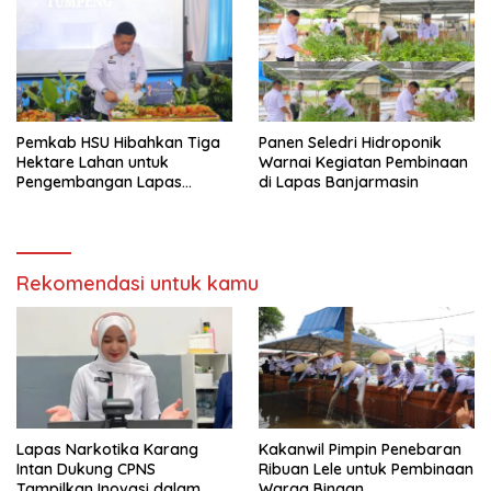
Pemkab HSU Hibahkan Tiga
Panen Seledri Hidroponik
Hektare Lahan untuk
Warnai Kegiatan Pembinaan
Pengembangan Lapas
di Lapas Banjarmasin
Amuntai pada Tasyakuran
Hari Bakti
Rekomendasi untuk kamu
Lapas Narkotika Karang
Kakanwil Pimpin Penebaran
Intan Dukung CPNS
Ribuan Lele untuk Pembinaan
Tampilkan Inovasi dalam
Warga Binaan