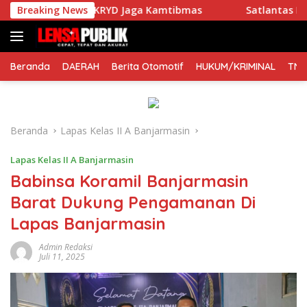
Langsung
n Patroli KRYD Jaga Kamtibmas
Breaking News
Satlantas Polres Tanim
ke
konten
Beranda
DAERAH
Berita Otomotif
HUKUM/KRIMINAL
TNI
Beranda
Lapas Kelas II A Banjarmasin
Lapas Kelas II A Banjarmasin
Babinsa Koramil Banjarmasin
Barat Dukung Pengamanan Di
Lapas Banjarmasin
Admin Redaksi
Juli 11, 2025