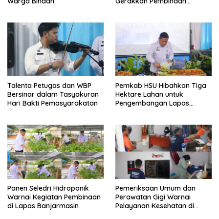
Warga Binaan
Gerakkan Pembinaan
Pertanian di Lapas
Banjarmasin
Talenta Petugas dan WBP
Pemkab HSU Hibahkan Tiga
Bersinar dalam Tasyakuran
Hektare Lahan untuk
Hari Bakti Pemasyarakatan
Pengembangan Lapas
Amuntai pada Tasyakuran
Hari Bakti
Panen Seledri Hidroponik
Pemeriksaan Umum dan
Warnai Kegiatan Pembinaan
Perawatan Gigi Warnai
di Lapas Banjarmasin
Pelayanan Kesehatan di
Lapas Banjarmasin