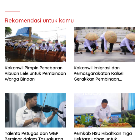
Rekomendasi untuk kamu
Kakanwil Pimpin Penebaran
Kakanwil Imigrasi dan
Ribuan Lele untuk Pembinaan
Pemasyarakatan Kalsel
Warga Binaan
Gerakkan Pembinaan
Pertanian di Lapas
Banjarmasin
Talenta Petugas dan WBP
Pemkab HSU Hibahkan Tiga
Bersinar dalam Tasyakuran
Hektare Lahan untuk