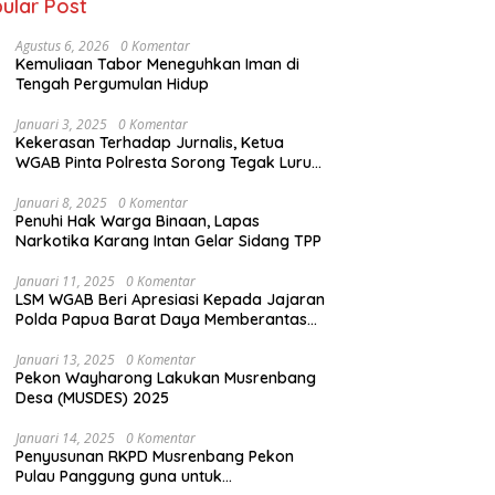
ular Post
Agustus 6, 2026
0 Komentar
Kemuliaan Tabor Meneguhkan Iman di
Tengah Pergumulan Hidup
Januari 3, 2025
0 Komentar
Kekerasan Terhadap Jurnalis, Ketua
WGAB Pinta Polresta Sorong Tegak Lurus
Terhadap Hukum
Januari 8, 2025
0 Komentar
Penuhi Hak Warga Binaan, Lapas
Narkotika Karang Intan Gelar Sidang TPP
Januari 11, 2025
0 Komentar
LSM WGAB Beri Apresiasi Kepada Jajaran
Polda Papua Barat Daya Memberantas
Mafia-Mafia Ilegal Loging dan Ilegal
Mining
Januari 13, 2025
0 Komentar
Pekon Wayharong Lakukan Musrenbang
Desa (MUSDES) 2025
Januari 14, 2025
0 Komentar
Penyusunan RKPD Musrenbang Pekon
Pulau Panggung guna untuk