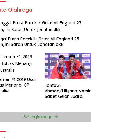
ita Olahraga
gal Putra Paceklik Gelar All England 25
n, Ini Saran Untuk Jonatan dkk
emen F1 2019 Usai
as Menangi GP
Tontowi
ralia
Ahmad/Liliyana Natsir
Sabet Gelar Juara
Dunia Kedua
Selengkapnya