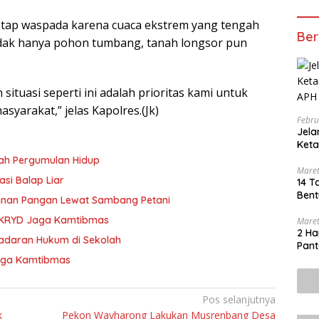
etap waspada karena cuaca ekstrem yang tengah
Ber
Tidak hanya pohon tumbang, tanah longsor pun
tuasi seperti ini adalah prioritas kami untuk
arakat,” jelas Kapolres.(Jk)
Febru
Jel
Keta
Bero
ah Pergumulan Hidup
Maret
asi Balap Liar
14 T
Bent
anan Pangan Lewat Sambang Petani
i KRYD Jaga Kamtibmas
Maret
2 Ha
adaran Hukum di Sekolah
Pant
Jaga Kamtibmas
Pos selanjutnya
k
Pekon Wayharong Lakukan Musrenbang Desa