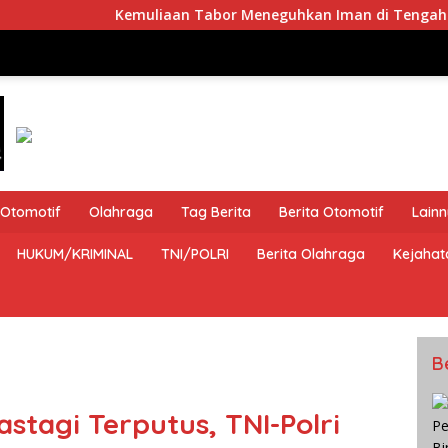
Kemuliaan Tabor Meneguhkan Iman di Tengah Pergumulan Hi
Otomotif
Olahraga
Tag Berita
Berita Otomotif
Lain
HUKUM/KRIMINAL
TNI/POLRI
Berita Olahraga
Kejahat
B
stagi Terputus, TNI-Polri