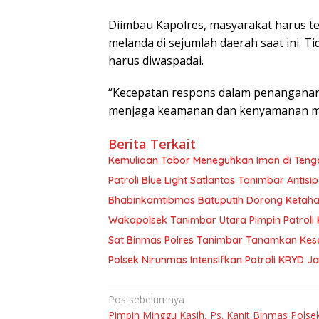
Diimbau Kapolres, masyarakat harus t
melanda di sejumlah daerah saat ini. 
harus diwaspadai.
“Kecepatan respons dalam penanganan si
menjaga keamanan dan kenyamanan masy
Berita Terkait
Kemuliaan Tabor Meneguhkan Iman di Teng
Patroli Blue Light Satlantas Tanimbar Antisip
Bhabinkamtibmas Batuputih Dorong Ketah
Wakapolsek Tanimbar Utara Pimpin Patrol
Sat Binmas Polres Tanimbar Tanamkan Kes
Polsek Nirunmas Intensifkan Patroli KRYD 
Navigasi
Pos sebelumnya
Pimpin Minggu Kasih, Ps. Kanit Binmas Polse