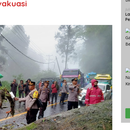
vakuasi
Jul
La
Pe
Bi