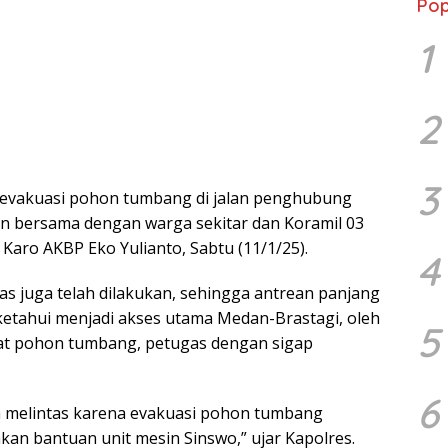
Pop
1
2
3
ses evakuasi pohon tumbang di jalan penghubung
n bersama dengan warga sekitar dan Koramil 03
Karo AKBP Eko Yulianto, Sabtu (11/1/25).
4
as juga telah dilakukan, sehingga antrean panjang
iketahui menjadi akses utama Medan-Brastagi, oleh
5
ibat pohon tumbang, petugas dengan sigap
6
a melintas karena evakuasi pohon tumbang
an bantuan unit mesin Sinswo,” ujar Kapolres.