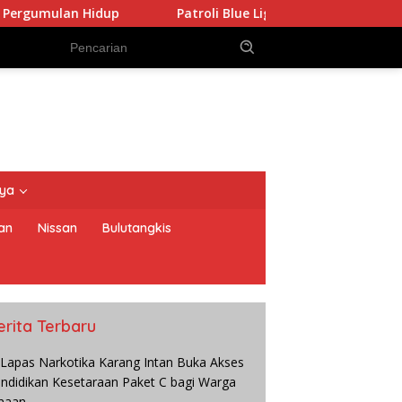
dup
Patroli Blue Light Satlantas Tanimbar Antisipasi Ba
nya
an
Nissan
Bulutangkis
erita Terbaru